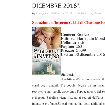
DICEMBRE 2016".
by
Giorgia Golfetto
on
10:54
in
Anteprima
,
Dicemb
Seduzione d'inverno (eLit)
di Charlotte F
Genere:
Storico
Editore:
Harlequin Mond
Collana:
eLit
Pagine:
263
Prezzo:
€ 3,99
Uscita:
30 dicembre 2016
Sinossi:
Il solstizio d'inverno accende 
corpi degli amanti. Tre coppie, legate da un incant
sopravvive nei secoli, troveranno l'appagamento dei se
e ingenua Sabeline viene iniziata ai segreti dell'ero
intenso e profondo.Sinead non ha mai detto addio al ma