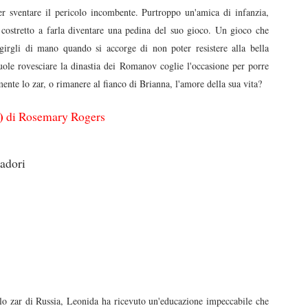
er sventare il pericolo incombente. Purtroppo un'amica di infanzia,
costretto a farla diventare una pedina del suo gioco. Un gioco che
girgli di mano quando si accorge di non poter resistere alla bella
uole rovesciare la dinastia dei Romanov coglie l'occasione per porre
nte lo zar, o rimanere al fianco di Brianna, l'amore della sua vita?
t)
di Rosemary Rogers
adori
o zar di Russia, Leonida ha ricevuto un'educazione impeccabile che