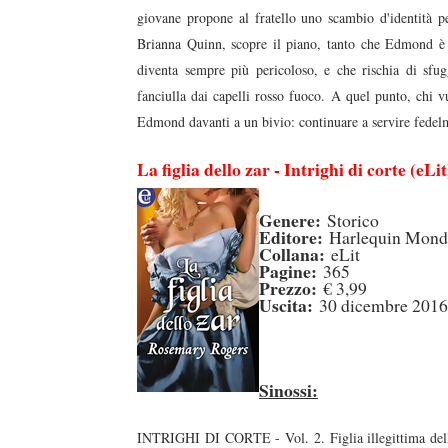
giovane propone al fratello uno scambio d'identità p
Brianna Quinn, scopre il piano, tanto che Edmond è 
diventa sempre più pericoloso, e che rischia di sfug
fanciulla dai capelli rosso fuoco. A quel punto, chi v
Edmond davanti a un bivio: continuare a servire fedelme
La figlia dello zar - Intrighi di corte (eLi
Genere:
Storico
Editore:
Harlequin Mond
Collana:
eLit
Pagine:
365
Prezzo:
€ 3,99
duso/#sthash.Y3EQJmde.dpuf
duso/#sthash.Y3EQJmde.dpuf
duso/#sthash.Y3EQJmde.dpuf
duso/#sthash.Y3EQJmde.dpuf
duso/#sthash.Y3EQJmde.dpuf
Uscita:
30 dicembre 2016
Sinossi:
INTRIGHI DI CORTE - Vol. 2. Figlia illegittima dell