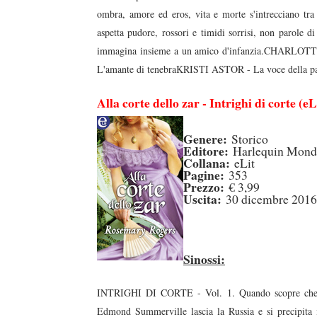
ombra, amore ed eros, vita e morte s'intrecciano tra s
aspetta pudore, rossori e timidi sorrisi, non parole di
immagina insieme a un amico d'infanzia.CHARL
L'amante di tenebraKRISTI ASTOR - La voce della pa
Alla corte dello zar - Intrighi di corte (eL
Genere:
Storico
Editore:
Harlequin Mond
Collana:
eLit
Pagine:
353
Prezzo:
€ 3,99
Uscita:
30 dicembre 2016
Sinossi:
INTRIGHI DI CORTE - Vol. 1. Quando scopre che qu
Edmond Summerville lascia la Russia e si precipita in