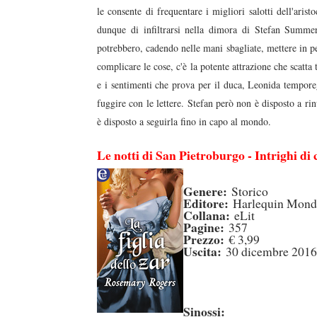
le consente di frequentare i migliori salotti dell'aris
dunque di infiltrarsi nella dimora di Stefan Summer
potrebbero, cadendo nelle mani sbagliate, mettere in p
complicare le cose, c'è la potente attrazione che scatta t
e i sentimenti che prova per il duca, Leonida tempore
fuggire con le lettere. Stefan però non è disposto a rin
è disposto a seguirla fino in capo al mondo.
Le notti di San Pietroburgo - Intrighi di 
Genere:
Storico
Editore:
Harlequin Mond
Collana:
eLit
Pagine:
357
Prezzo:
€ 3,99
Uscita:
30 dicembre 2016
Sinossi: