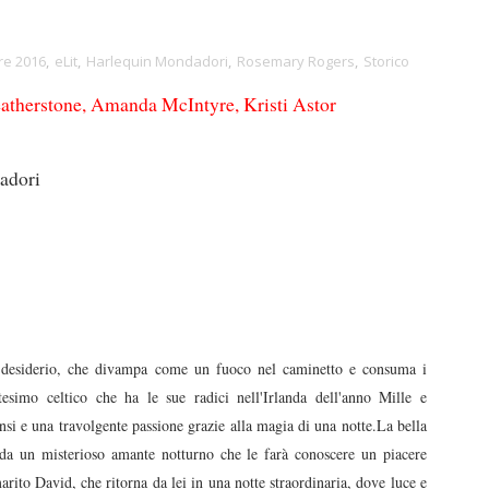
re 2016
,
eLit
,
Harlequin Mondadori
,
Rosemary Rogers
,
Storico
eatherstone, Amanda McIntyre, Kristi Astor
adori
il desiderio, che divampa come un fuoco nel caminetto e consuma i
esimo celtico che ha le sue radici nell'Irlanda dell'anno Mille e
nsi e una travolgente passione grazie alla magia di una notte.La bella
s da un misterioso amante notturno che le farà conoscere un piacere
rito David, che ritorna da lei in una notte straordinaria, dove luce e