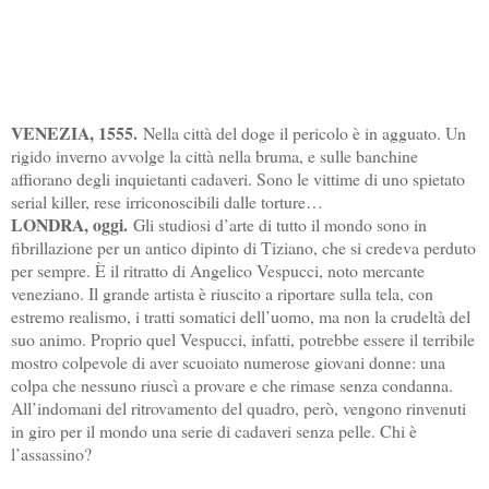
VENEZIA, 1555.
Nella città del doge il pericolo è in agguato. Un
rigido inverno avvolge la città nella bruma, e sulle banchine
affiorano degli inquietanti cadaveri. Sono le vittime di uno spietato
serial killer, rese irriconoscibili dalle torture…
LONDRA, oggi.
Gli studiosi d’arte di tutto il mondo sono in
fibrillazione per un antico dipinto di Tiziano, che si credeva perduto
per sempre. È il ritratto di Angelico Vespucci, noto mercante
veneziano. Il grande artista è riuscito a riportare sulla tela, con
estremo realismo, i tratti somatici dell’uomo, ma non la crudeltà del
suo animo. Proprio quel Vespucci, infatti, potrebbe essere il terribile
mostro colpevole di aver scuoiato numerose giovani donne: una
colpa che nessuno riuscì a provare e che rimase senza condanna.
All’indomani del ritrovamento del quadro, però, vengono rinvenuti
in giro per il mondo una serie di cadaveri senza pelle. Chi è
l’assassino?