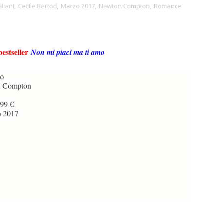
aliani
,
Cecile Bertod
,
Marzo 2017
,
Newton Compton
,
Romance
bestseller
Non mi piaci ma ti amo
o
 Compton
99 €
 2017