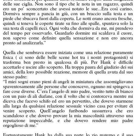
delle sue ciglia. Non sono il tipo che le nota in un ragazzo, quindi
ero un po’ sconcertato che avessi notato le sue...Era così carino.
Dormiva sempre a pancia in giù, con un braccio sulla testa e un
piede che sbucava fuori dalla coperta. Le notti erano ancora fresche,
quindi si teneva le coperte tirate su fino alle spalle, spuntava solo la
sua testa di capelli ricci. Ogni volta che dormiva da me, mi prendevo
del tempo per osservarlo. Guardarlo dormire mi scaldava il cuore,
non sapevo come definire quella sensazione e non ero ancora
pronto ad analizzarla.”
Quella che sembrava essere iniziata come una relazione puramente
fisica ( ci sono delle belle scene hot tra i nostri protagonisti) si
trasforma ben presto in qualcosa di più. Per Hank è difficile
accettarlo e uscire allo scoperto. Ha troppa paura del giudizio dei sui
amici, della loro possibile reazione, memore di quella avuta dal suo
stesso padre:
“I miei sogni erano pieni di angeli in miniatura che assomigliavano
spaventosamente alle persone che conoscevo, ognuno mi spingeva a
fare cose diverse. C’era l’angelo di mio padre, vestito tutto di bianco
con un paio di ali diafane, con il volto che si contorceva mentre mi
diceva che facevo schifo ed ero un pervertito, che dovevo starmene
alla larga da qualsiasi relazione sessuale vicino casa per evitare di
venire scoperto. Quell’angelo furibondo sussurrava che ero
scandaloso e che dovevo provare la mia mascolinità attraverso una
reputazione impeccabile, e che dovevo rendere mio padre
orgoglioso di me.”
Fortunatamente Hank ha dalla sua parte lo zio materno e il suo