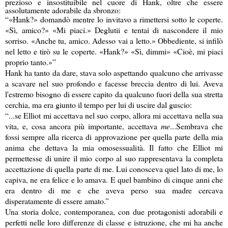
prezioso e insostituibile nel cuore di Hank, oltre che essere
assolutamente adorabile da sbronzo:
“«Hank?» domandò mentre lo invitavo a rimettersi sotto le coperte.
«Sì, amico?» «Mi piaci.» Deglutii e tentai di nascondere il mio
sorriso. «Anche tu, amico. Adesso vai a letto.» Obbediente, si infilò
nel letto e tirò su le coperte. «Hank?» «Sì, dimmi» «Cioè, mi piaci
proprio tanto.»”
Hank ha tanto da dare, stava solo aspettando qualcuno che arrivasse
a scavare nel suo profondo e facesse breccia dentro di lui. Aveva
l'estremo bisogno di essere capito da qualcuno fuori della sua stretta
cerchia, ma era giunto il tempo per lui di uscire dal guscio:
“...se Elliot mi accettava nel suo corpo, allora mi accettava nella sua
vita, e, cosa ancora più importante, accettava
me
...Sembrava che
fossi sempre alla ricerca di approvazione per quella parte della mia
anima che dettava la mia omosessualità. Il fatto che Elliot mi
permettesse di unire il mio corpo al suo rappresentava la completa
accettazione di quella parte di me. Lui conosceva quel lato di me, lo
capiva, ne era felice e lo amava. E quel bambino di cinque anni che
era dentro di me e che aveva perso sua madre cercava
disperatamente di essere amato.”
Una storia dolce, contemporanea, con due protagonisti adorabili e
perfetti nelle loro differenze di classe e istruzione, che mi ha anche