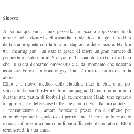
Sinossi:
A venticinque anni, Hank possiede un piccolo appezzamento di
terreno nel sud-ovest dell’Australia rurale dove integra il reddito
della sua proprietà con la tosatura stagionale delle pecore. Hank è
un "shearing gun", un asso in grado di tosare un gran numero di
pecore in un solo giorno. Suo padre l’ha sbattuto fuori di casa dopo
che lui si era dichiarato omosessuale e, dal momento che nessuno
assumerebbe mai un tosatore gay, Hank è rimasto ben nascosto da
allora.
Elliot è il nuovo medico della cittadina, nato in città e un po’
scioccato dal suo trasferimento in campagna. Quando un infortunio
durante una partita di football gli fa incontrare Hank, uno sguardo
inappropriato e delle scuse balbettate danno il via alla loro amicizia.
Il romanticismo e l’amore fioriscono presto, ma è difficile per
entrambi sperare in qualcosa di permanente. E come se la costante
minaccia di essere scoperti non fosse sufficiente, il contratto di Elliot
terminerà di lì a un anno.