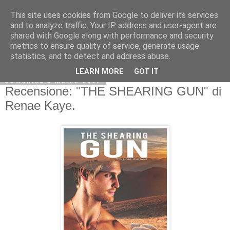
This site uses cookies from Google to deliver its services
and to analyze traffic. Your IP address and user-agent are
shared with Google along with performance and security
metrics to ensure quality of service, generate usage
statistics, and to detect and address abuse.
LEARN MORE
GOT IT
domenica 5 marzo 2017
Recensione: "THE SHEARING GUN" di
Renae Kaye.