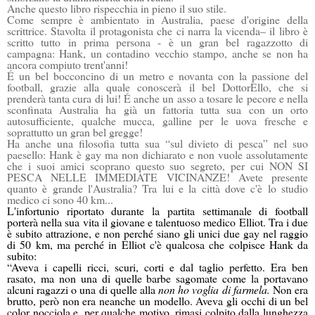
Anche questo libro rispecchia in pieno il suo stile.
Come sempre è ambientato in Australia, paese d'origine della
scrittrice. Stavolta il protagonista che ci narra la vicenda– il libro è
scritto tutto in prima persona - è un gran bel ragazzotto di
campagna: Hank, un contadino vecchio stampo, anche se non ha
ancora compiuto trent'anni!
É un bel bocconcino di un metro e novanta con la passione del
football, grazie alla quale conoscerà il bel DottorEllo, che si
prenderà tanta cura di lui! É anche un asso a tosare le pecore e nella
sconfinata Australia ha già un fattoria tutta sua con un orto
autosufficiente, qualche mucca, galline per le uova fresche e
soprattutto un gran bel gregge!
Ha anche una filosofia tutta sua “sul divieto di pesca” nel suo
paesello: Hank è gay ma non dichiarato e non vuole assolutamente
che i suoi amici scoprano questo suo segreto, per cui NON SI
PESCA NELLE IMMEDIATE VICINANZE! Avete presente
quanto è grande l'Australia? Tra lui e la città dove c'è lo studio
medico ci sono 40 km...
L'infortunio riportato durante la partita settimanale di football
porterà nella sua vita il giovane e talentuoso medico Elliot. Tra i due
è subito attrazione, e non perché siano gli unici due gay nel raggio
di 50 km, ma perché in Elliot c'è qualcosa che colpisce Hank da
subito:
“Aveva i capelli ricci, scuri, corti e dal taglio perfetto. Era ben
rasato, ma non una di quelle barbe sagomate come la portavano
alcuni ragazzi o una di quelle alla
non ho voglia di farmela.
Non era
brutto, però non era neanche un modello. Aveva gli occhi di un bel
color nocciola e, per qualche motivo, rimasi colpito dalla lunghezza