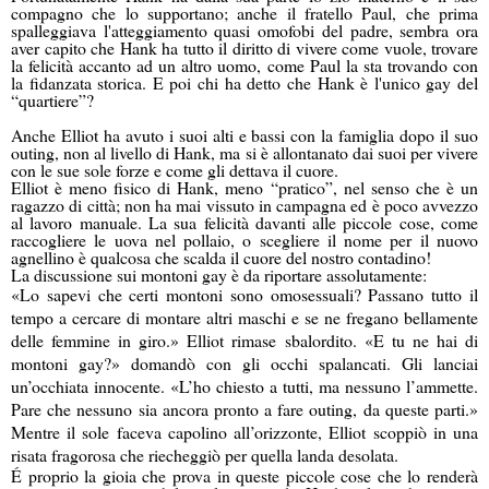
compagno che lo supportano; anche il fratello Paul, che prima
spalleggiava l'atteggiamento quasi omofobi del padre, sembra ora
aver capito che Hank ha tutto il diritto di vivere come vuole, trovare
la felicità accanto ad un altro uomo, come Paul la sta trovando con
la fidanzata storica. E poi chi ha detto che Hank è l'unico gay del
“quartiere”?
Anche Elliot ha avuto i suoi alti e bassi con la famiglia dopo il suo
outing, non al livello di Hank, ma si è allontanato dai suoi per vivere
con le sue sole forze e come gli dettava il cuore.
Elliot è meno fisico di Hank, meno “pratico”, nel senso che è un
ragazzo di città; non ha mai vissuto in campagna ed è poco avvezzo
al lavoro manuale. La sua felicità davanti alle piccole cose, come
raccogliere le uova nel pollaio, o scegliere il nome per il nuovo
agnellino è qualcosa che scalda il cuore del nostro contadino!
La discussione sui montoni gay è da riportare assolutamente:
«Lo sapevi che certi montoni sono omosessuali? Passano tutto il
tempo a cercare di montare altri maschi e se ne fregano bellamente
delle femmine in giro.» Elliot rimase sbalordito. «E tu ne hai di
montoni gay?» domandò con gli occhi spalancati. Gli lanciai
un’occhiata innocente. «L’ho chiesto a tutti, ma nessuno l’ammette.
Pare che nessuno sia ancora pronto a fare outing, da queste parti.»
Mentre il sole faceva capolino all’orizzonte, Elliot scoppiò in una
risata fragorosa che riecheggiò per quella landa desolata.
É proprio la gioia che prova in queste piccole cose che lo renderà