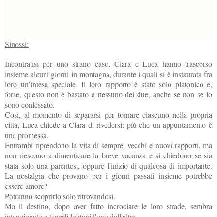
Sinossi:
I
ncontratisi per uno strano caso, Clara e Luca hanno trascorso
insieme alcuni giorni in montagna, durante i quali si è instaurata fra
loro un’intesa speciale. Il loro rapporto è stato solo platonico e,
forse, questo non è bastato a nessuno dei due, anche se non se lo
sono confessato.
Così, al momento di separarsi per tornare ciascuno nella propria
città, Luca chiede a Clara di rivedersi: più che un appuntamento è
una promessa.
Entrambi riprendono la vita di sempre, vecchi e nuovi rapporti, ma
non riescono a dimenticare la breve vacanza e si chiedono se sia
stata solo una parentesi, oppure l'inizio di qualcosa di importante.
La nostalgia che provano per i giorni passati insieme potrebbe
essere amore?
Potranno scoprirlo solo ritrovandosi.
Ma il destino, dopo aver fatto incrociare le loro strade, sembra
intenzionato a tenerli lontani l'uno dall'altra...