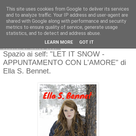
This site uses cookies from Google to deliver its services
and to analyze traffic. Your IP address and user-agent are
shared with Google along with performance and security
metrics to ensure quality of service, generate usage
statistics, and to detect and address abuse.
LEARN MORE
GOT IT
venerdì 17 marzo 2017
Spazio ai self: "LET IT SNOW -
APPUNTAMENTO CON L'AMORE" di
Ella S. Bennet.