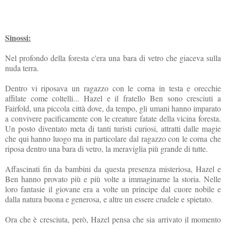
Sinossi:
Nel profondo della foresta c'era una bara di vetro che giaceva sulla
nuda terra.
Dentro vi riposava un ragazzo con le corna in testa e orecchie
affilate come coltelli... Hazel e il fratello Ben sono cresciuti a
Fairfold, una piccola città dove, da tempo, gli umani hanno imparato
a convivere pacificamente con le creature fatate della vicina foresta.
Un posto diventato meta di tanti turisti curiosi, attratti dalle magie
che qui hanno luogo ma in particolare dal ragazzo con le corna che
riposa dentro una bara di vetro, la meraviglia più grande di tutte.
Affascinati fin da bambini da questa presenza misteriosa, Hazel e
Ben hanno provato più e più volte a immaginarne la storia. Nelle
loro fantasie il giovane era a volte un principe dal cuore nobile e
dalla natura buona e generosa, e altre un essere crudele e spietato.
Ora che è cresciuta, però, Hazel pensa che sia arrivato il momento