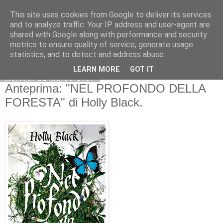
This site uses cookies from Google to deliver its services
and to analyze traffic. Your IP address and user-agent are
shared with Google along with performance and security
metrics to ensure quality of service, generate usage
statistics, and to detect and address abuse.
LEARN MORE
GOT IT
martedì 21 marzo 2017
Anteprima: "NEL PROFONDO DELLA
FORESTA" di Holly Black.