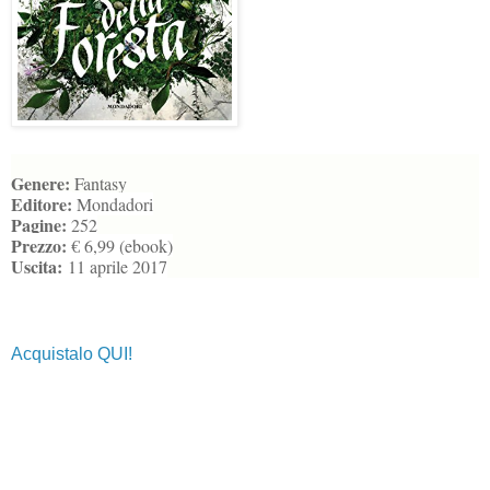
Genere:
Fantasy
Editore:
Mondadori
Pagine:
252
Prezzo:
€ 6,99 (ebook)
Uscita:
11 aprile 2017
Acquistalo QUI!