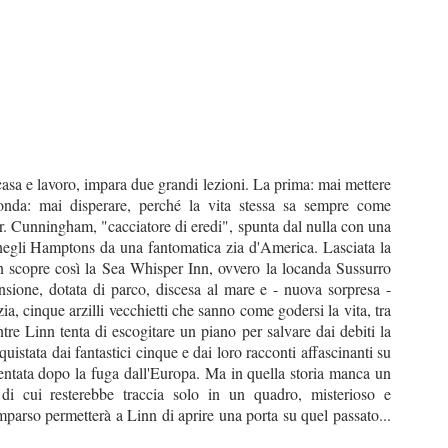
asa e lavoro, impara due grandi lezioni. La prima: mai mettere
nda: mai disperare, perché la vita stessa sa sempre come
 Mr. Cunningham, "cacciatore di eredi", spunta dal nulla con una
 negli Hamptons da una fantomatica zia d'America. Lasciata la
scopre così la Sea Whisper Inn, ovvero la locanda Sussurro
nsione, dotata di parco, discesa al mare e - nuova sorpresa -
zia, cinque arzilli vecchietti che sanno come godersi la vita, tra
re Linn tenta di escogitare un piano per salvare dai debiti la
quistata dai fantastici cinque e dai loro racconti affascinanti su
ventata dopo la fuga dall'Europa. Ma in quella storia manca un
 di cui resterebbe traccia solo in un quadro, misterioso e
omparso permetterà a Linn di aprire una porta su quel passato...