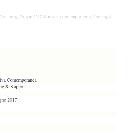
Stemberg
,
Giugno 2017
,
Narrativa contemporanea
,
Sperling &
tiva Contemporanea
ing & Kupfer
gno 2017