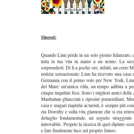
Sinossi:
Quando Linn perde in un solo giorno fidanzato, c
tutta la tua vita in mano a un uomo. La seco
sorprenderti. Di lì a poche ore, infatti, un certo
notizia sensazionale: Linn ha ricevuto una casa
Germania con il primo volo per New York, Linn 
del Mare: un'antica villa, un tempo adibita a pe
cinque inquilini fissi. Sono i migliori amici della 
Manhattan ghiacciati e riposini pomeridiani. Ment
casa e magari riaprirla ai turisti, è sempre più con
zia Dorothy e sulla vita glamour che si era rein
dettaglio fondamentale, un segreto struggente
introvabile. Proprio la ricerca di quel dipinto sc
e fare finalmente luce sul proprio futuro.