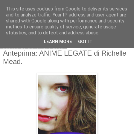
This site uses cookies from Google to deliver its services
and to analyze traffic. Your IP address and user-agent are
shared with Google along with performance and security
metrics to ensure quality of service, generate usage
statistics, and to detect and address abuse.
LEARN MORE
GOT IT
sabato 16 novembre 2013
Anteprima: ANIME LEGATE di Richelle
Mead.