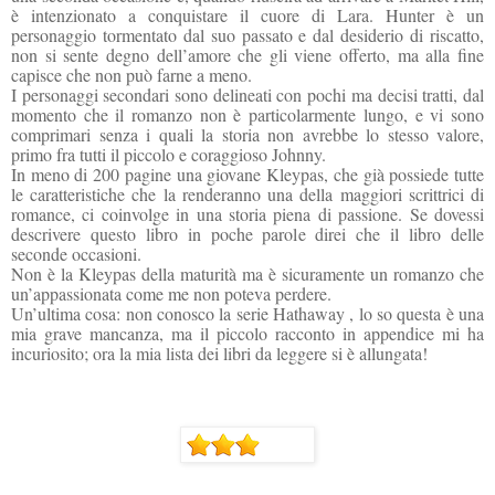
è intenzionato a conquistare il cuore di Lara. Hunter è un
personaggio tormentato dal suo passato e dal desiderio di riscatto,
non si sente degno dell’amore che gli viene offerto, ma alla fine
capisce che non può farne a meno.
I personaggi secondari sono delineati con pochi ma decisi tratti, dal
momento che il romanzo non è particolarmente lungo, e vi sono
comprimari senza i quali la storia non avrebbe lo stesso valore,
primo fra tutti il piccolo e coraggioso Johnny.
In meno di 200 pagine una giovane Kleypas, che già possiede tutte
le caratteristiche che la renderanno una della maggiori scrittrici di
romance, ci coinvolge in una storia piena di passione. Se dovessi
descrivere questo libro in poche parole direi che il libro delle
seconde occasioni.
Non è la Kleypas della maturità ma è sicuramente un romanzo che
un’appassionata come me non poteva perdere.
Un’ultima cosa: non conosco la serie Hathaway , lo so questa è una
mia grave mancanza, ma il piccolo racconto in appendice mi ha
incuriosito; ora la mia lista dei libri da leggere si è allungata!