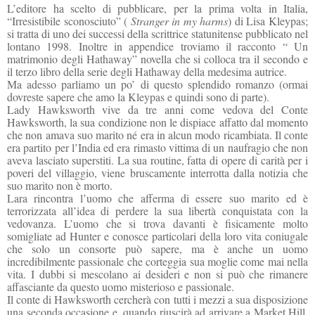
L’editore ha scelto di pubblicare, per la prima volta in Italia,
“Irresistibile sconosciuto” (
Stranger in my harms
) di Lisa Kleypas;
si tratta di uno dei successi della scrittrice statunitense pubblicato nel
lontano 1998. Inoltre in appendice troviamo il racconto “ Un
matrimonio degli Hathaway” novella che si colloca tra il secondo e
il terzo libro della serie degli Hathaway della medesima autrice.
Ma adesso parliamo un po’ di questo splendido romanzo (ormai
dovreste sapere che amo la Kleypas e quindi sono di parte).
Lady Hawksworth vive da tre anni come vedova del Conte
Hawksworth, la sua condizione non le dispiace affatto dal momento
che non amava suo marito né era in alcun modo ricambiata. Il conte
era partito per l’India ed era rimasto vittima di un naufragio che non
aveva lasciato superstiti. La sua routine, fatta di opere di carità per i
poveri del villaggio, viene bruscamente interrotta dalla notizia che
suo marito non è morto.
Lara rincontra l’uomo che afferma di essere suo marito ed è
terrorizzata all’idea di perdere la sua libertà conquistata con la
vedovanza. L’uomo che si trova davanti è fisicamente molto
somigliate ad Hunter e conosce particolari della loro vita coniugale
che solo un consorte può sapere, ma è anche un uomo
incredibilmente passionale che corteggia sua moglie come mai nella
vita. I dubbi si mescolano ai desideri e non si può che rimanere
affasciante da questo uomo misterioso e passionale.
Il conte di Hawksworth cercherà con tutti i mezzi a sua disposizione
una seconda occasione e, quando riuscirà ad arrivare a Market Hill,