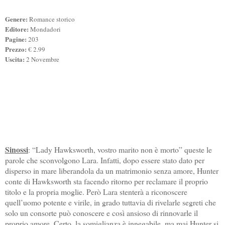
Genere:
Romance storico
Editore:
Mondadori
Pagine:
203
Prezzo:
€ 2.99
Uscita:
2 Novembre
Sinossi
: “Lady Hawksworth, vostro marito non è morto” queste le
parole che sconvolgono Lara. Infatti, dopo essere stato dato per
disperso in mare liberandola da un matrimonio senza amore, Hunter
conte di Hawksworth sta facendo ritorno per reclamare il proprio
titolo e la propria moglie. Però Lara stenterà a riconoscere
quell’uomo potente e virile, in grado tuttavia di rivelarle segreti che
solo un consorte può conoscere e così ansioso di rinnovarle il
proprio amore. Certo, la somiglianza è innegabile, ma mai Hunter si