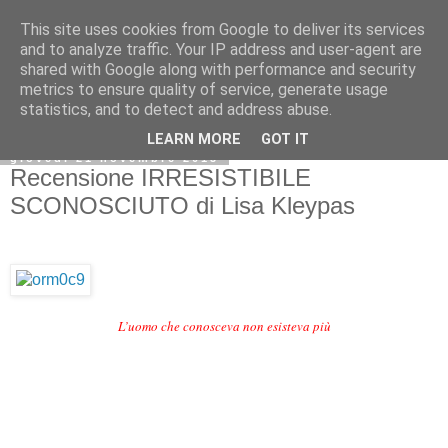
This site uses cookies from Google to deliver its services
and to analyze traffic. Your IP address and user-agent are
shared with Google along with performance and security
metrics to ensure quality of service, generate usage
statistics, and to detect and address abuse.
LEARN MORE
GOT IT
giovedì 21 novembre 2013
Recensione IRRESISTIBILE
SCONOSCIUTO di Lisa Kleypas
L’uomo che conosceva
non esisteva più