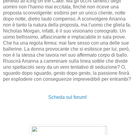
perfetto all'Icing on the Cake. Ma gli occhi famelici degli
uomini non l'hanno mai eccitata, finché non riceve una
proposta sconvolgente: esibirsi per un unico cliente, notte
dopo notte, dietro lauto compenso. A sconvolgere Arianna
non è tanto la natura della proposta, ma l'uomo che gliela fa.
Nicholas Morgan, infatti, è il suo visionario coreografo. Un
uomo bellissimo, affascinante e implacabile in sala prove.
Che ha una regola ferrea: mai fare sesso con una delle sue
ballerine. La donna provocante che si esibisce per lui, però,
non è la stessa che lavora nel suo affermato corpo di ballo.
Riuscirà Arianna a camminare sulla linea sottile che divide
uno spettacolo sexy da un vero tentativo di seduzione? O,
sguardo dopo sguardo, gesto dopo gesto, la passione finirà
per esplodere con conseguenze imprevedibili per entrambi?
Scheda sul forum!