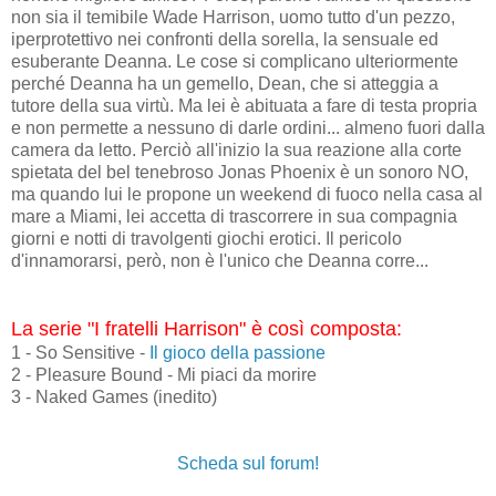
non sia il temibile Wade Harrison, uomo tutto d'un pezzo,
iperprotettivo nei confronti della sorella, la sensuale ed
esuberante Deanna. Le cose si complicano ulteriormente
perché Deanna ha un gemello, Dean, che si atteggia a
tutore della sua virtù. Ma lei è abituata a fare di testa propria
e non permette a nessuno di darle ordini... almeno fuori dalla
camera da letto. Perciò all'inizio la sua reazione alla corte
spietata del bel tenebroso Jonas Phoenix è un sonoro NO,
ma quando lui le propone un weekend di fuoco nella casa al
mare a Miami, lei accetta di trascorrere in sua compagnia
giorni e notti di travolgenti giochi erotici. Il pericolo
d'innamorarsi, però, non è l'unico che Deanna corre...
La serie "I fratelli Harrison" è così composta:
1 - So Sensitive -
Il gioco della passione
2 - Pleasure Bound - Mi piaci da morire
3 - Naked Games (inedito)
Scheda sul forum!