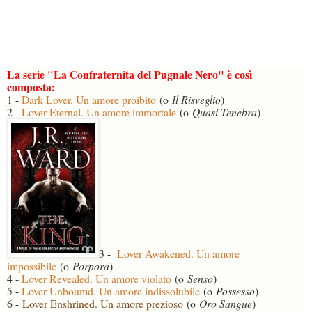
La serie "La Confraternita del Pugnale Nero" è così
composta:
1 -
Dark Lover. Un amore proibito
(o
Il Risveglio
)
2 -
Lover Eternal. Un amore immortale
(o
Quasi Tenebra
)
3 -
Lover Awakened. Un amore
impossibile
(o
Porpora
)
4 -
Lover Revealed. Un amore violato
(o
Senso
)
5 -
Lover Unboumd. Un amore indissolubile
(o
Possesso
)
6 -
Lover Enshrined. Un amore prezioso
(o
Oro Sangue
)