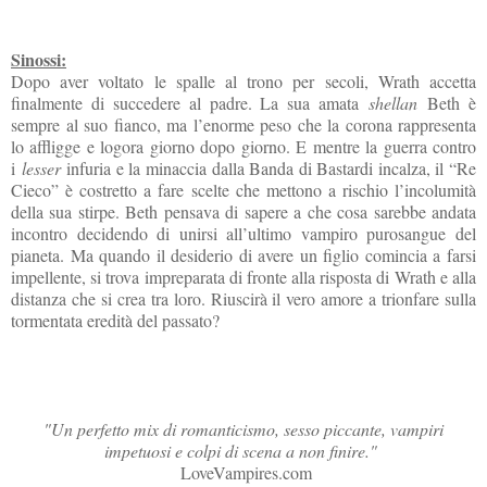
Sinossi:
Dopo aver voltato le spalle al trono per secoli, Wrath accetta
finalmente di succedere al padre. La sua amata
shellan
Beth è
sempre al suo fianco, ma l’enorme peso che la corona rappresenta
lo affligge e logora giorno dopo giorno. E mentre la guerra contro
i
lesser
infuria e la minaccia dalla Banda di Bastardi incalza, il “Re
Cieco” è costretto a fare scelte che mettono a rischio l’incolumità
della sua stirpe. Beth pensava di sapere a che cosa sarebbe andata
incontro decidendo di unirsi all’ultimo vampiro purosangue del
pianeta. Ma quando il desiderio di avere un figlio comincia a farsi
impellente, si trova impreparata di fronte alla risposta di Wrath e alla
distanza che si crea tra loro. Riuscirà il vero amore a trionfare sulla
tormentata eredità del passato?
"Un perfetto mix di romanticismo, sesso piccante, vampiri
impetuosi e colpi di scena a non finire."
LoveVampires.com