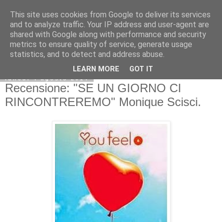
This site uses cookies from Google to deliver its services
and to analyze traffic. Your IP address and user-agent are
shared with Google along with performance and security
metrics to ensure quality of service, generate usage
statistics, and to detect and address abuse.
LEARN MORE
GOT IT
lunedì 4 agosto 2014
Recensione: "SE UN GIORNO CI
RINCONTREREMO" Monique Scisci.