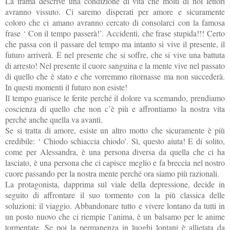
La trama descrive una condizione di vita che molti di noi lettori
avranno vissuto. Ci saremo disperati per amore e sicuramente
coloro che ci amano avranno cercato di consolarci con la famosa
frase ‘ Con il tempo passerà!’. Accidenti, che frase stupida!!! Certo
che passa con il passare del tempo ma intanto si vive il presente, il
futuro arriverà. È nel presente che si soffre, che si vive una battuta
di arresto! Nel presente il cuore sanguina e la mente vive nel passato
di quello che è stato e che vorremmo ritornasse ma non succederà.
In questi momenti il futuro non esiste!
Il tempo guarisce le ferite perché il dolore va scemando, prendiamo
coscienza di quello che non c’è più e affrontiamo la nostra vita
perché anche quella va avanti.
Se si tratta di amore, esiste un altro motto che sicuramente è più
credibile: ‘ Chiodo schiaccia chiodo’. Sì, questo aiuta! E di solito,
come per Alessandra, è una persona diversa da quella che ci ha
lasciato, è una persona che ci capisce meglio e fa breccia nel nostro
cuore passando per la nostra mente perché ora siamo più razionali.
La protagonista, dapprima sul viale della depressione, decide in
seguito di affrontare il suo tormento con la più classica delle
soluzioni: il viaggio. Abbandonare tutto e vivere lontano da tutti in
un posto nuovo che ci riempie l’anima, è un balsamo per le anime
tormentate. Se poi la permanenza in luoghi lontani è allietata da