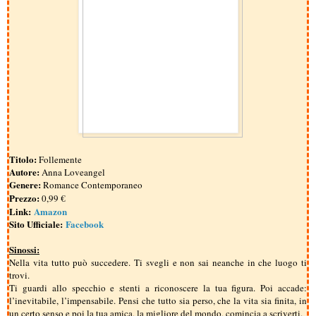
Titolo:
Follemente
Autore:
Anna Loveangel
Genere:
Romance Contemporaneo
Prezzo:
0,99 €
Link:
Amazon
Sito Ufficiale:
Facebook
Sinossi:
Nella vita tutto può succedere. Ti svegli e non sai neanche in che luogo ti
trovi.
Ti guardi allo specchio e stenti a riconoscere la tua figura. Poi accade:
l’inevitabile, l’impensabile. Pensi che tutto sia perso, che la vita sia finita, in
un certo senso e poi la tua amica, la migliore del mondo, comincia a scriverti.