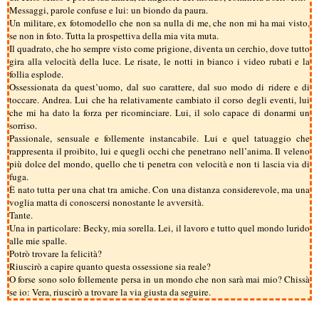
Messaggi, parole confuse e lui: un biondo da paura.
Un militare, ex fotomodello che non sa nulla di me, che non mi ha mai visto,
se non in foto. Tutta la prospettiva della mia vita muta.
Il quadrato, che ho sempre visto come prigione, diventa un cerchio, dove tutto
gira alla velocità della luce. Le risate, le notti in bianco i video rubati e la
follia esplode.
Ossessionata da quest’uomo, dal suo carattere, dal suo modo di ridere e di
toccare. Andrea. Lui che ha relativamente cambiato il corso degli eventi, lui
che mi ha dato la forza per ricominciare. Lui, il solo capace di donarmi un
sorriso.
Passionale, sensuale e follemente instancabile. Lui e quel tatuaggio che
rappresenta il proibito, lui e quegli occhi che penetrano nell’anima. Il veleno
più dolce del mondo, quello che ti penetra con velocità e non ti lascia via di
fuga.
È nato tutta per una chat tra amiche. Con una distanza considerevole, ma una
voglia matta di conoscersi nonostante le avversità.
Tante.
Una in particolare: Becky, mia sorella. Lei, il lavoro e tutto quel mondo lurido
alle mie spalle.
Potrò trovare la felicità?
Riuscirò a capire quanto questa ossessione sia reale?
O forse sono solo follemente persa in un mondo che non sarà mai mio? Chissà
se io: Vera, riuscirò a trovare la via giusta da seguire.