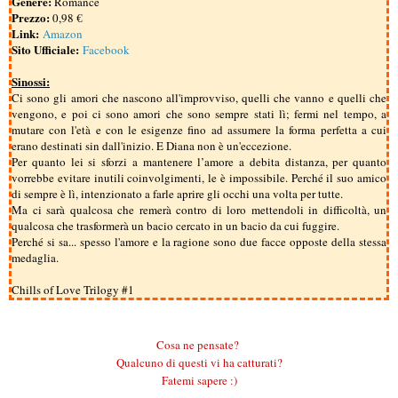
Genere:
Romance
Prezzo:
0,98 €
Link:
Amazon
Sito Ufficiale:
Facebook
Sinossi:
Ci sono gli amori che nascono all'improvviso, quelli che vanno e quelli che
vengono, e poi ci sono amori che sono sempre stati lì; fermi nel tempo, a
mutare con l'età e con le esigenze fino ad assumere la forma perfetta a cui
erano destinati sin dall'inizio. E Diana non è un'eccezione.
Per quanto lei si sforzi a mantenere l’amore a debita distanza, per quanto
vorrebbe evitare inutili coinvolgimenti, le è impossibile. Perché il suo amico
di sempre è lì, intenzionato a farle aprire gli occhi una volta per tutte.
Ma ci sarà qualcosa che remerà contro di loro mettendoli in difficoltà, un
qualcosa che trasformerà un bacio cercato in un bacio da cui fuggire.
Perché si sa... spesso l'amore e la ragione sono due facce opposte della stessa
medaglia.
Chills of Love Trilogy #1
Cosa ne pensate?
Qualcuno di questi vi ha catturati?
Fatemi sapere :)