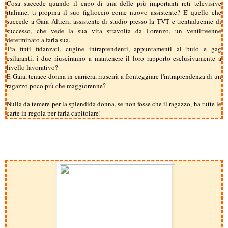
Cosa succede quando il capo di una delle più importanti reti televisive
italiane, ti propina il suo figlioccio come nuovo assistente? E' quello che
succede a Gaia Altieri, assistente di studio presso la TVT e trentaduenne di
successo, che vede la sua vita stravolta da Lorenzo, un ventitreenne
determinato a farla sua.
Tra finti fidanzati, cugine intraprendenti, appuntamenti al buio e gag
esilaranti, i due riusciranno a mantenere il loro rapporto esclusivamente a
livello lavorativo?
E Gaia, tenace donna in carriera, riuscirà a fronteggiare l'intraprendenza di un
ragazzo poco più che maggiorenne?
Nulla da temere per la splendida donna, se non fosse che il ragazzo, ha tutte le
carte in regola per farla capitolare!