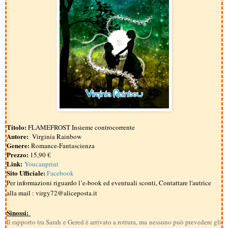
Titolo:
FLAMEFROST Insieme controcorrente
Autore:
Virginia Rainbow
Genere:
Romance-Fantascienza
Prezzo:
15,90
€
Link:
Youcanprint
Sito Ufficiale:
Facebook
Per informazioni riguardo l’e-book ed eventuali sconti, Contattare l'autrice
alla mail : virgy72@aliceposta.it
Sinossi:
Il rapporto tra Sarah e Gered è arrivato a rottura, ma nessuno può prevedere gli