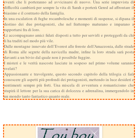
eventi che li porteranno ad avvicinarsi di nuovo. Una serie imprevista di
difficoltà cambierà per sempre la vita di Sarah e porterà Gered ad affrontare il
biasimo e il contrasto della famiglia.
In una escalation di fughe rocambolesche e momenti di suspense, si dipana il
destino dei due protagonisti, che nel frattempo maturano e imparano a
rapportarsi fra di loro.
Li accompagnano amici fidati disposti a tutto per servirli e proteggerli da chi
li ha traditi nel modo più vile.
Dalle montagne innevate dell’Everest alle foreste dell’Amazzonia, dalle strade
di Roma alle segrete della navicella madre, infine la loro strada sarà posta
davanti a un bivio dal quale non è possibile fuggire.
I misteri e le verità nascoste lasciate in sospeso nel primo volume saranno
svelati?
Appassionante e travolgente, questo secondo capitolo della trilogia ci farà
conoscere gli aspetti più profondi dei protagonisti, mettendo in luce desideri e
sentimenti sempre più forti. Una miscela di avventura e romanticismo che
stupirà il lettore per la sua carica di dolcezza e adrenalina, immergendolo in
un mondo tanto fantastico quanto reale.