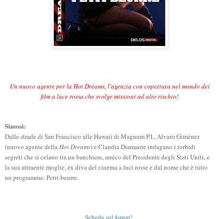
Un nuovo agente per la Hot Dreams, l'agenzia con copertura nel mondo dei
film a luce rossa che svolge missioni ad alto rischio!
Sinossi:
Dalle strade di San Francisco alle Hawaii di Magnum P.I., Alvaro Giménez
(nuovo agente della
Hot Dreams
) e Claudia Diamante indagano i torbidi
segreti che si celano tra un banchiere, amico del Presidente degli Stati Uniti, e
la sua attraente moglie, ex diva del cinema a luci rosse e dal nome che è tutto
un programma: Petit-beurre.
Scheda sul forum!