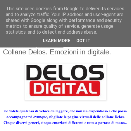
This site uses cookies from Google to deliver its services
and to analyze traffic. Your IP address and user-agent are
shared with Google along with performance and security
metrics to ensure quality of service, generate usage
statistics, and to detect and address abuse.
LEARN MORE
GOT IT
mercoledì 6 agosto 2014
Collane Delos. Emozioni in digitale.
Se volete qualcosa di veloce da leggere, che non sia dispendioso e che possa
accompagnarvi ovunque, sfogliate le pagine virtuali delle collane Delos.
Cinque diversi generi, cinque emozioni differenti e tutte a portata di mano..
.