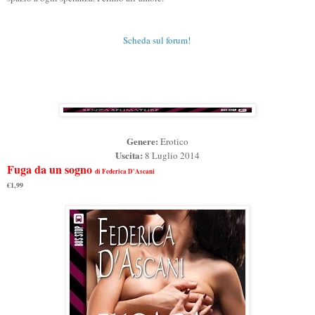
Scheda sul forum!
Genere:
Erotico
Uscita:
8 Luglio 2014
Fuga da un sogno
di Federica D'Ascani
€1,99