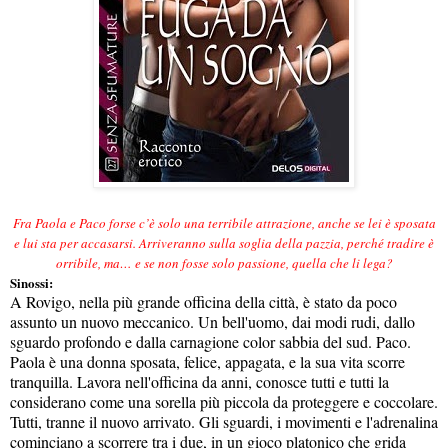
Fra Paola e Paco forse c’è solo una terribile attrazione, anche se lei è sposata
e lui sta per accasarsi. Arriveranno sulla soglia della pazzia, perché tradire è
orribile, ma… e se non fosse solo passione, quella che li lega?
Sinossi:
A Rovigo, nella più grande officina della città, è stato da poco
assunto un nuovo meccanico. Un bell'uomo, dai modi rudi, dallo
sguardo profondo e dalla carnagione color sabbia del sud. Paco.
Paola è una donna sposata, felice, appagata, e la sua vita scorre
tranquilla. Lavora nell'officina da anni, conosce tutti e tutti la
considerano come una sorella più piccola da proteggere e coccolare.
Tutti, tranne il nuovo arrivato. Gli sguardi, i movimenti e l'adrenalina
cominciano a scorrere tra i due, in un gioco platonico che grida