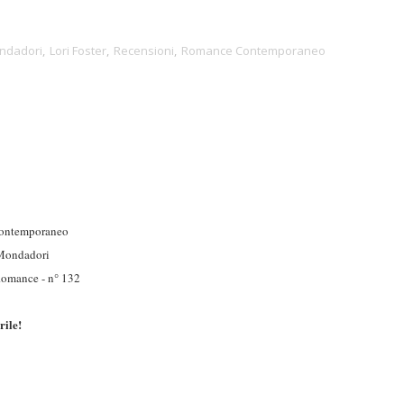
ndadori
,
Lori Foster
,
Recensioni
,
Romance Contemporaneo
ontemporaneo
Mondadori
mance - n° 132
rile!