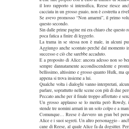
duso/#sthash.Y3EQJmde.dpuf
duso/#sthash.Y3EQJmde.dpuf
duso/#sthash.Y3EQJmde.dpuf
duso/#sthash.Y3EQJmde.dpuf
duso/#sthash.Y3EQJmde.dpuf
il loro rapporto si intensifica, Reese riesce a
cacciata in un grosso guaio, non è costretta a rivela
Se avevo promosso “Non amarmi”, il primo volume 
questo secondo.
Sin dalle prime pagine mi era chiaro che questo
poca fatica a finire di leggerlo.
La trama in se stessa non è male, in alcuni pun
Aggiungo anche scontato perché dal momento in cu
successo e ciò che sarebbe accaduto.
E a proposito di Alice: ancora adesso non so bene
sempre dannatamente accondiscendente e pronta
bellissimo, altissimo e grosso quanto Hulk, ma qui
appena si trova insieme a lui.
Qualche volta i dialoghi vanno interpretati, alcu
parlare, soprattutto nelle scene con più di due pe
Peccato anche per il finale troppo affrettato e sen
Un grosso applauso se lo merita però Rowdy, il 
stende tre uomini armati in un solo colpo e a mani
Comunque… Reese è davvero un gran bel personag
Alice e i suoi segreti. Un altro personaggio - an
cane di Reese, al quale Alice fa da dogsitter. Pe