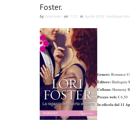
Foster.
by
Unknown
on
11:23
in
Aprile 2014
,
Harlequin Mo
Genere:
Romance C
Editore:
Harlequin 
Collana:
Harmony Ro
Prezzo web:
€ 6,50
In edicola dal 11 Ap