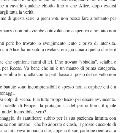
nche a cavarle qualche chiodo fino a che Alice, dopo essersi
rgli tutta la verità.
di questa serie, a pieni voti, non posso fare altrettanto per
 romanzo non mi avrebbe coinvolta come speravo e ho fatto non
ti però ho trovato lo svolgimento lento e privo di intensità.
i Alice ha iniziato a rivelarsi era già chiaro quello che le è
 che opinione farmi di lei. L’ho trovata “sbiadita”, scialba e
 per Reese. Va bene che lui è un manzo di prima categoria,
 sembra lei quella con le parti basse al posto del cervello non
ne battute sono incomprensibili e spesso non si capisce chi è a
rsonaggi.
za colpi di scena. Fila tutto troppo liscio per essere avvincente.
fratello di Pepper, la protagonista del primo libro, il quale
 nude! Incredibile, vero?
gio, da santificare subito per la sua pazienza infinita con
che se non umano - che ho adorato è Cash, il grosso cucciolo di
rsino lui aveva imparato che, appena il suo padrone rientrava a