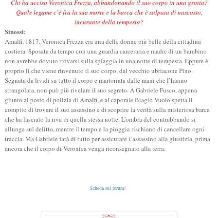
Chi ha ucciso Veronica Frezza, abbandonando il suo corpo in una grotta?
Quale legame c’è fra la sua morte e la barca che è salpata di nascosto,
incurante della tempesta?
Sinossi:
Amalfi, 1817. Veronica Frezza era una delle donne più belle della cittadina
costiera. Sposata da tempo con una guardia carceraria e madre di un bambino
non avrebbe dovuto trovarsi sulla spiaggia in una notte di tempesta. Eppure è
proprio lì che viene rinvenuto il suo corpo, dal vecchio ubriacone Pino.
Segnata da lividi su tutto il corpo e martoriata dalle mani che l’hanno
strangolata, non può più rivelare il suo segreto. A Gabriele Fusco, appena
giunto al posto di polizia di Amalfi, e al caporale Biagio Vuolo spetta il
compito di trovare il suo assassino e di scoprire la verità sulla misteriosa barca
che ha lasciato la riva in quella stessa notte. L’ombra del contrabbando si
allunga sul delitto, mentre il tempo e la pioggia rischiano di cancellare ogni
traccia. Ma Gabriele farà di tutto per assicurare l’assassino alla giustizia, prima
ancora che il corpo di Veronica venga riconsegnato alla terra.
Scheda sul forum!