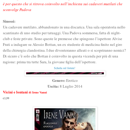
è per questo che si ritrova coinvolto nell’inchiesta sui cadaveri mutilati che
sconvolge Padova
Sinossi:
Un cadavere mutilato, abbandonato in una discarica. Una sala operatoria nello
scantinato di uno studio per tatuaggi. Una Padova sommersa, fatta di night-
club e feste private. Sono queste le premesse che spingono l’ispettore Alvise
Frati a indagare su Alessio Bottan, un ex studente di medicina finito nel giro
della chirurgia clandestina. I due diventeranno alleati o si scopriranno nemici?
Di sicuro c’è solo che Bottan è coinvolto in questa vicenda per più di una
ragione: prima tra tutte Sara, la giovane figlia dell’ispettore.
Scheda sul forum!
Genere:
Erotico
Uscita:
8 Luglio 2014
Vicini e lontani
di Irene Vanni
€1,99