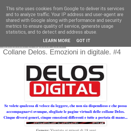
This site uses cookies from Google to deliver its services
and to analyze traffic. Your IP address and user-agent are
shared with Google along with performance and security
metrics to ensure quality of service, generate usage
statistics, and to detect and address abuse.
LEARN MORE
GOT IT
mercoledì 27 agosto 2014
Collane Delos. Emozioni in digitale. #4
Se volete qualcosa di veloce da leggere, che non sia dispendioso e che possa
accompagnarvi ovunque, sfogliate le pagine virtuali delle collane Delos.
Cinque diversi generi, cinque emozioni differenti e tutte a portata di mano...
Genere:
Vientato ai minori di 18 anni