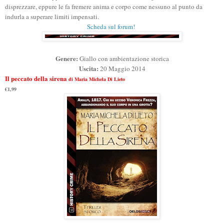
disprezzare, eppure le fa fremere anima e corpo come nessuno al punto da
indurla a superare limiti impensati.
Scheda sul forum!
Genere:
Giallo con
ambientazione storica
Uscita:
20 Maggio
2014
Il peccato della sirena
di Maria Michela Di Lieto
€1,99