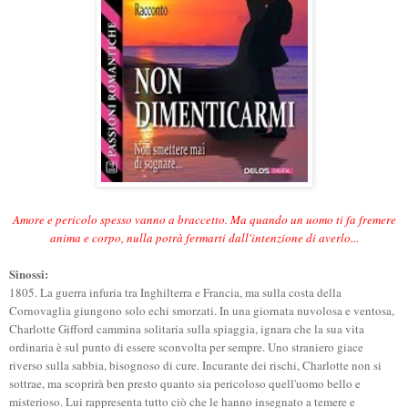
A
more e pericolo spesso vanno a braccetto. Ma quando un uomo ti fa fremere
anima e corpo, nulla potrà fermarti dall'intenzione di averlo...
Sinossi:
1805. La guerra infuria tra Inghilterra e Francia, ma sulla costa della
Cornovaglia giungono solo echi smorzati. In una giornata nuvolosa e ventosa,
Charlotte Gifford cammina solitaria sulla spiaggia, ignara che la sua vita
ordinaria è sul punto di essere sconvolta per sempre. Uno straniero giace
riverso sulla sabbia, bisognoso di cure. Incurante dei rischi, Charlotte non si
sottrae, ma scoprirà ben presto quanto sia pericoloso quell'uomo bello e
misterioso. Lui rappresenta tutto ciò che le hanno insegnato a temere e