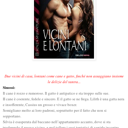
Due vicini di casa, lontani come cane e gatto, finché non assaggiano insieme
le delizie del tantra...
Sinossi:
Il cane è rozzo e rumoroso. Il gatto è antipatico e sta troppo sulle sue.
II cane è coerente, fedele e sincero. E il gatto se ne frega. Lilith è una gatta nera
e insofferente, Cassius un grosso e vivace boxer.
Somigliano molto ai loro padroni, soprattutto per il fatto che non si
sopportano.
Silvia è esasperata dal baccano nell’appartamento accanto, dove si sta
trasferendo il nuovo vicino, e mal tollera i suoi tentativi di venirle incontro,