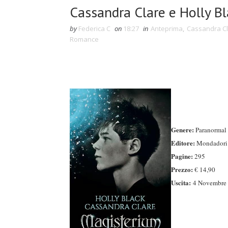
Cassandra Clare e Holly Bl
by
Federica C
on
18:27
in
Anteprima
,
Cassandra C
Romance
Genere:
Paranormal
Editore:
Mondadori
Pagine:
295
Prezzo:
€ 14,90
Uscita:
4 Novembre