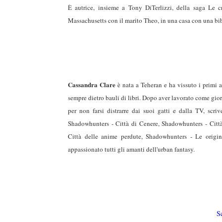
duso/#sthash.Y3EQJmde.dpuf
duso/#sthash.Y3EQJmde.dpuf
duso/#sthash.Y3EQJmde.dpuf
duso/#sthash.Y3EQJmde.dpuf
duso/#sthash.Y3EQJmde.dpuf
È autrice, insieme a Tony DiTerlizzi, della saga Le c
Massachusetts con il marito Theo, in una casa con una bib
Cassandra Clare
è nata a Teheran e ha vissuto i primi a
sempre dietro bauli di libri. Dopo aver lavorato come gior
per non farsi distrarre dai suoi gatti e dalla TV, scri
Shadowhunters - Città di Cenere, Shadowhunters - Città
Città delle anime perdute, Shadowhunters - Le origin
appassionato tutti gli amanti dell'urban fantasy.
S