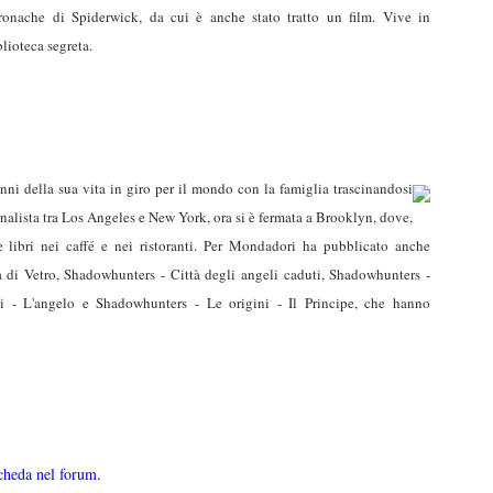
ronache di Spiderwick, da cui è anche stato tratto un film. Vive in
lioteca segreta.
nni della sua vita in giro per il mondo con la famiglia trascinandosi
nalista tra Los Angeles e New York, ora si è fermata a Brooklyn, dove,
ve libri nei caffé e nei ristoranti. Per Mondadori ha pubblicato anche
 di Vetro, Shadowhunters - Città degli angeli caduti, Shadowhunters -
i - L'angelo e Shadowhunters - Le origini - Il Principe, che hanno
cheda nel forum.