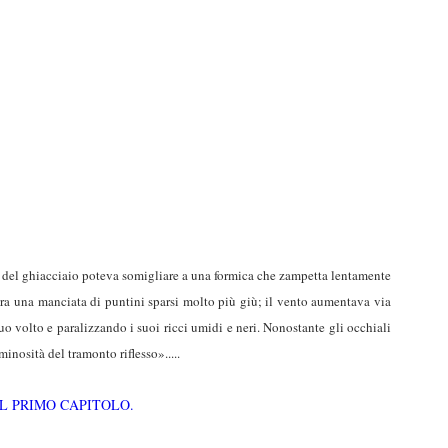
o del ghiacciaio poteva somigliare a una formica che zampetta lentamente
ra una manciata di puntini sparsi molto più giù; il vento aumentava via
suo volto e paralizzando i suoi ricci umidi e neri. Nonostante gli occhiali
minosità del tramonto riflesso».....
IL PRIMO CAPITOLO.