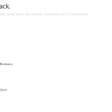
ack.
lare
,
Holly Black
,
Mondadori
,
Novembre 2014
,
Paranormal
 Romance
 2014