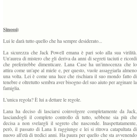
Sinossi
:
Lui le darà tutto quello che ha sempre desiderato...
La sicurezza che Jack Powell emana è pari solo alla sua virilità.
Un'aurea di mistero che gli deriva da anni di segreti taciuti e ricordi
che preferirebbe dimenticare. Lana Case ha un'innocenza che lo
attira come un'ape al miele e, per questo, vuole assaggiarla almeno
una volta. Lei è come una luce che rischiara il suo mondo fatto di
tenebre e oltretutto sembra aver bisogno del suo aiuto per arginare la
famiglia.
L'unica regola? È lui a dettare le regole.
Lana ha deciso di lasciarsi coinvolgere completamente da Jack,
lasciandogli il completo controllo di tutto, sebbene sia più che
decisa a non svelargli il segreto che nasconde. Inaspettatamente,
però, il passato di Lana li raggiunge e lei si ritrova catapultata di
nuovo all'età di tredici anni. Ha paura per quello che sta avvenendo