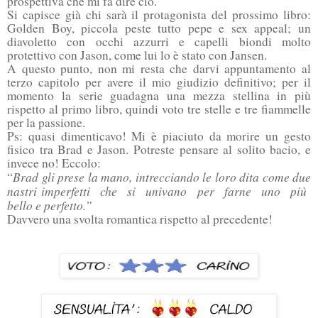
prospettiva che mi fa dire ciò.
Si capisce già chi sarà il protagonista del prossimo libro:
Golden Boy, piccola peste tutto pepe e sex appeal; un
diavoletto con occhi azzurri e capelli biondi molto
protettivo con Jason, come lui lo è stato con Jansen.
A questo punto, non mi resta che darvi appuntamento al
terzo capitolo per avere il mio giudizio definitivo; per il
momento la serie guadagna una mezza stellina in più
rispetto al primo libro, quindi voto tre stelle e tre fiammelle
per la passione.
Ps: quasi dimenticavo! Mi è piaciuto da morire un gesto
fisico tra Brad e Jason. Potreste pensare al solito bacio, e
invece no! Eccolo:
Brad gli prese la mano, intrecciando le loro dita come due
“
nastri imperfetti che si univano per farne uno più
bello e perfetto.”
Davvero una svolta romantica rispetto al precedente!