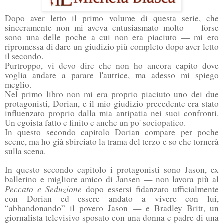
Dopo aver letto il primo volume di questa serie, che
sinceramente non mi aveva entusiasmato molto — forse
sono una delle poche a cui non era piaciuto — mi ero
ripromessa di dare un giudizio più completo dopo aver letto
il secondo.
Purtroppo, vi devo dire che non ho ancora capito dove
voglia andare a parare l'autrice, ma adesso mi spiego
meglio.
Nel primo libro non mi era proprio piaciuto uno dei due
protagonisti, Dorian, e il mio giudizio precedente era stato
influenzato proprio dalla mia antipatia nei suoi confronti.
Un egoista fatto e finito e anche un po' sociopatico.
In questo secondo capitolo Dorian compare per poche
scene, ma ho già sbirciato la trama del terzo e so che tornerà
sulla scena.
In questo secondo capitolo i protagonisti sono Jason, ex
ballerino e migliore amico di Jansen — non lavora più al
Peccato e Seduzione
dopo essersi fidanzato ufficialmente
con Dorian ed essere andato a vivere con lui,
“abbandonando” il povero Jason — e Bradley Britt, un
giornalista televisivo sposato con una donna e padre di una