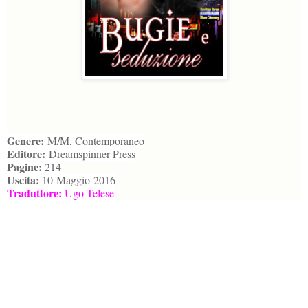
Genere:
M/M, Contemporaneo
Editore:
Dreamspinner Press
Pagine:
214
Uscita:
10
Maggio
2016
Traduttore:
Ugo Telese