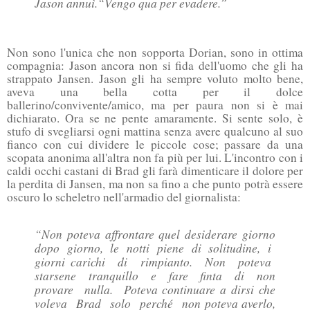
Jason annuì.
“Vengo qua per evadere.”
Non sono l'unica che non sopporta Dorian, sono in ottima
compagnia: Jason ancora non si fida dell'uomo che gli ha
strappato Jansen. Jason gli ha sempre voluto molto bene,
aveva una bella cotta per il dolce
ballerino/convivente/amico, ma per paura non si è mai
dichiarato. Ora se ne pente amaramente. Si sente solo, è
stufo di svegliarsi ogni mattina senza avere qualcuno al suo
fianco con cui dividere le piccole cose; passare da una
scopata anonima all'altra non fa più per lui. L'incontro con i
caldi occhi castani di Brad gli farà dimenticare il dolore per
la perdita di Jansen, ma non sa fino a che punto potrà essere
oscuro lo scheletro nell'armadio del giornalista:
“Non poteva affrontare quel desiderare giorno
dopo giorno, le notti piene di solitudine, i
giorni carichi di rimpianto. Non poteva
starsene tranquillo e fare finta di non
provare nulla. Poteva continuare a dirsi che
voleva Brad solo perché non poteva averlo,