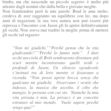
bimba, ma che nasconde un piccolo segreto: è molto più
attratto dagli uomini che dalla bella e giovane moglie.
Non fraintendete però le mie parole: Brad le ama molto,
credeva di aver raggiunto un equilibrio con lei, ma dopo
anni di negazione la sua vera natura non può essere più
repressa e l'incontro con Jason gli fa aprire definitivamente
gli occhi. Non aveva mai tradito la moglie prima di mettere
gli occhi sul ragazzo:
“Non mi giudichi.”
“Perché pensa che la stia
giudicando?”
“Perché lo fanno tutti.” I duri
occhi nocciola di Britt sembrarono diventare più
scuri mentre incontravano quelli verdi e
profondi di Jason. Un silenzio sgradevole
s’insinuò tra di loro mentre si fissavano a
vicenda.
“Non posso aprire bocca senza che
qualcuno mi giudichi. Osservano i vestiti che
indosso, la musica che ascolto, il cibo che
mangio, le persone con cui sto. Neanche la mia
vita privata è mia. La privacy è un concetto
estraneo al mio mondo. Vuole sapere perché
vengo qua?”