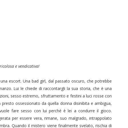
icolosa e vendicativa!
è una escort. Una bad girl, dal passato oscuro, che potrebbe
anzo. Lui le chiede di raccontargli la sua storia, che è una
fazioni, sesso estremo, sfruttamento e festini a luci rosse con
en presto ossessionato da quella donna disinibita e ambigua,
ole fare sesso con lui perché è lei a condurre il gioco.
gerata per essere vera, rimane, suo malgrado, intrappolato
mbra. Quando il mistero viene finalmente svelato, rischia di