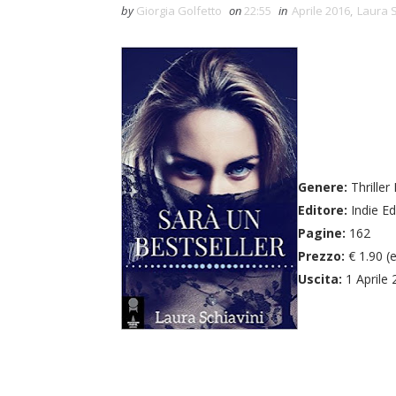
by
Giorgia Golfetto
on
22:55
in
Aprile 2016
,
Laura S
Genere:
Thriller
Editore:
Indie Ed
Pagine:
162
Prezzo:
€ 1.90 (
Uscita:
1 Aprile 