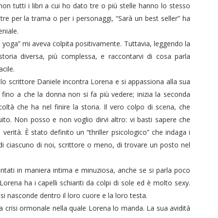
on tutti i libri a cui ho dato tre o più stelle hanno lo stesso
ltre per la trama o per i personaggi, “Sarà un best seller” ha
eniale.
o yoga” mi aveva colpita positivamente. Tuttavia, leggendo la
storia diversa, più complessa, e raccontarvi di cosa parla
acile.
cui lo scrittore Daniele incontra Lorena e si appassiona alla sua
a fino a che la donna non si fa più vedere; inizia la seconda
icoltà che ha nel finire la storia. Il vero colpo di scena, che
ito. Non posso e non voglio dirvi altro: vi basti sapere che
a verità. È stato definito un “thriller psicologico” che indaga i
di ciascuno di noi, scrittore o meno, di trovare un posto nel
ontati in maniera intima e minuziosa, anche se si parla poco
orena ha i capelli schiariti da colpi di sole ed è molto sexy.
 si nasconde dentro il loro cuore e la loro testa.
la crisi ormonale nella quale Lorena lo manda. La sua avidità