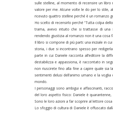
sulle stelline, al momento di recensire un libro n
valore per me. Alcune volte le do per lo stile, a
ricevuto quattro stelline perché è un romanzo g
Ho scelto di recensirlo perché “Tutta colpa dell
trama, avevo intuito che si trattasse di una 
rendendo giustizia al romanzo non è una cosa f
Il libro si compone di più parti: una iniziale in 
storia, i due si incontrano spesso per redigerl
parte in cui Daniele racconta all’editore la diff
duso/#sthash.Y3EQJmde.dpuf
duso/#sthash.Y3EQJmde.dpuf
duso/#sthash.Y3EQJmde.dpuf
duso/#sthash.Y3EQJmde.dpuf
duso/#sthash.Y3EQJmde.dpuf
destabilizza e appassiona, è raccontato in segu
non riuscirete fino alla fine a capire quale sia l
sentimenti delusi dell’animo umano e la voglia 
mondo.
I personaggi sono ambigui e affascinanti, racc
del loro aspetto fisico: Daniele è quarantenne, L
Sono le loro azioni a far scoprire al lettore cosa
Lo sfoggio di cultura di Daniele è offuscato dal