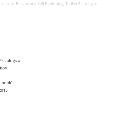
chiavini
,
Recensioni
,
Self Publishing
,
Thriller Psicologico
 Psicologico
itori
e-book)
2016