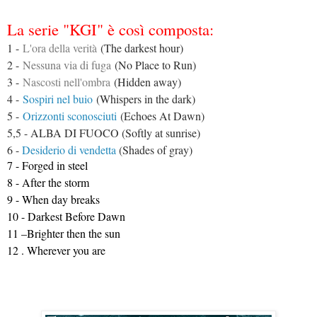
La serie "KGI" è così composta:
1 -
L'ora della verità
(The darkest hour)
2 -
Nessuna via di fuga
(No Place to Run)
3 -
Nascosti nell'ombra
(Hidden away)
4 -
Sospiri nel buio
(Whispers in the dark)
5 -
Orizzonti sconosciuti
(Echoes At Dawn)
5,5 - ALBA DI FUOCO (Softly at sunrise)
6 -
Desiderio di vendetta
(Shades of gray)
7 - Forged in steel
8 - After the storm
9 - When day breaks
10 - Darkest Before Dawn
11 –Brighter then the sun
12 . Wherever you are