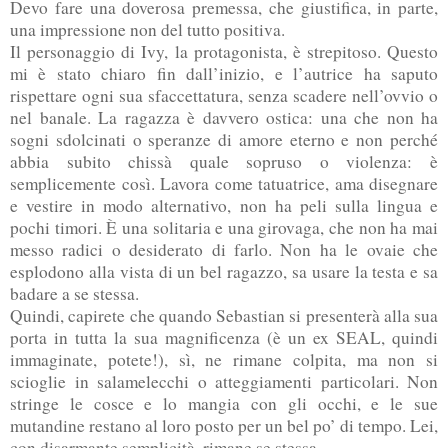
Devo fare una doverosa premessa, che giustifica, in parte,
una impressione non del tutto positiva.
Il personaggio di Ivy, la protagonista, è strepitoso. Questo
mi è stato chiaro fin dall’inizio, e l’autrice ha saputo
rispettare ogni sua sfaccettatura, senza scadere nell’ovvio o
nel banale. La ragazza è davvero ostica: una che non ha
sogni sdolcinati o speranze di amore eterno e non perché
abbia subito chissà quale sopruso o violenza: è
semplicemente così. Lavora come tatuatrice, ama disegnare
e vestire in modo alternativo, non ha peli sulla lingua e
pochi timori. È una solitaria e una girovaga, che non ha mai
messo radici o desiderato di farlo. Non ha le ovaie che
esplodono alla vista di un bel ragazzo, sa usare la testa e sa
badare a se stessa.
Quindi, capirete che quando Sebastian si presenterà alla sua
porta in tutta la sua magnificenza (è un ex SEAL, quindi
immaginate, potete!), sì, ne rimane colpita, ma non si
scioglie in salamelecchi o atteggiamenti particolari. Non
stringe le cosce e lo mangia con gli occhi, e le sue
mutandine restano al loro posto per un bel po’ di tempo. Lei,
con disarmante semplicità, rimane se stessa.