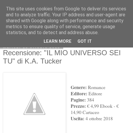
This site uses cookies from Google to deliver its services
and to analyze traffic. Your IP address and user-agent are
shared with Google along with performance and security
metrics to ensure quality of service, generate usage
statistics, and to detect and address abuse.
LEARN MORE
GOT IT
martedì 16 ottobre 2018
Recensione: "IL MIO UNIVERSO SEI
TU" di K.A. Tucker
Genere:
Romance
Editore:
Editore
Pagine:
384
Prezzo:
€ 4,99 Ebook - €
14,90 Cartaceo
Uscita:
4 ottobre 2018