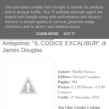
This site uses cookies from Google to deliver its services
and to analyze traffic. Your IP address and user-agent are
shared with Google along with performance and security
metrics to ensure quality of service, generate usage
statistics, and to detect and address abuse.
LEARN MORE
GOT IT
giovedì 1 novembre 2018
Anteprima: "IL CODICE EXCALIBUR" di
James Douglas
Genere:
Thriller Storico
Editore:
Newton Compton
Pagine:
384
Prezzo:
€ 2,99 Ebook - € 9,90
Cartaceo
Uscita:
15 Novembre 2018
Tra Clive Cussler e Glenn