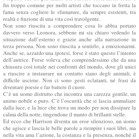
fin troppo comune per molti artisti che toccano in fretta la
fama senza cogliere le sfumature, da sempre esistenti, tra
realtà e finzione di una vita così travolgente.
Non sono riuscita a comprendere cosa lo abbia portato
davvero verso Leonora, sebbene mi sia chiaro vedendo la
situazione dall’esterno e grazie anche alla narrazione in
terza persona. Non sono riuscita a sentirlo, a emozionarmi.
Anche se, azzardo una ipotesi, forse è stato questo l’intento
dell’autrice. Forse voleva che comprendessimo che da una
chiusura così totale nei confronti del mondo, dove gli unici
a riuscire a instaurare un contatto siano degli animali, è
difficile uscirne. Non ci sono gesti eclatanti, né frasi da
diventare poesie e far battere il cuore.
C’è un uomo distrutto che incontra una carezza gentile, un
animo nobile e puro. C’è l’oscurità che si lascia ammaliare
dalla luce, e la luce che trova un modo per non dissipare la
calma della notte, tingendone il manto di brillanti stelle.
Ed ecco che Harrison diventa un eroe silenzioso, un uomo
che agisce e lascia le belle parole a riempire i suoi libri, ma
nella vita ama l’azione, la costanza e la presenza, nonché il