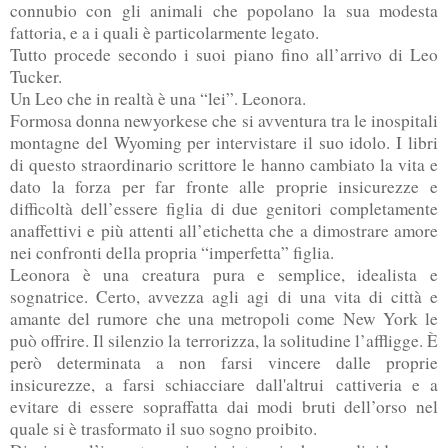
connubio con gli animali che popolano la sua modesta
fattoria, e a i quali è particolarmente legato.
Tutto procede secondo i suoi piano fino all’arrivo di Leo
Tucker.
Un Leo che in realtà è una “lei”. Leonora.
Formosa donna newyorkese che si avventura tra le inospitali
montagne del Wyoming per intervistare il suo idolo. I libri
di questo straordinario scrittore le hanno cambiato la vita e
dato la forza per far fronte alle proprie insicurezze e
difficoltà dell’essere figlia di due genitori completamente
anaffettivi e più attenti all’etichetta che a dimostrare amore
nei confronti della propria “imperfetta” figlia.
Leonora è una creatura pura e semplice, idealista e
sognatrice. Certo, avvezza agli agi di una vita di città e
amante del rumore che una metropoli come New York le
può offrire. Il silenzio la terrorizza, la solitudine l’affligge. È
però determinata a non farsi vincere dalle proprie
insicurezze, a farsi schiacciare
dall'altrui
cattiveria e a
evitare di essere sopraffatta dai modi bruti dell’orso nel
quale si è trasformato il suo sogno proibito.