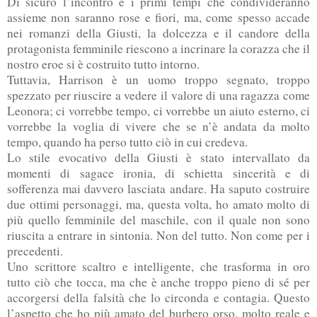
Di sicuro l’incontro e i primi tempi che condivideranno
assieme non saranno rose e fiori, ma, come spesso accade
nei romanzi della Giusti, la dolcezza e il candore della
protagonista femminile riescono a incrinare la corazza che il
nostro eroe si è costruito tutto intorno.
Tuttavia, Harrison è un uomo troppo segnato, troppo
spezzato per riuscire a vedere il valore di una ragazza come
Leonora; ci vorrebbe tempo, ci vorrebbe un aiuto esterno, ci
vorrebbe la voglia di vivere che se n’è andata da molto
tempo, quando ha perso tutto ciò in cui credeva.
Lo stile evocativo della Giusti è stato intervallato da
momenti di sagace ironia, di schietta sincerità e di
sofferenza mai davvero lasciata andare. Ha saputo costruire
due ottimi personaggi, ma, questa volta, ho amato molto di
più quello femminile del maschile, con il quale non sono
riuscita a entrare in sintonia. Non del tutto. Non come per i
precedenti.
Uno scrittore scaltro e intelligente, che trasforma in oro
tutto ciò che tocca, ma che è anche troppo pieno di sé per
accorgersi della falsità che lo circonda e contagia. Questo
l’aspetto che ho più amato del burbero orso, molto reale e