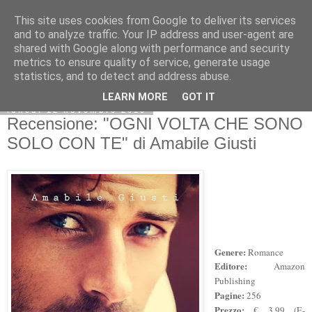
This site uses cookies from Google to deliver its services
and to analyze traffic. Your IP address and user-agent are
shared with Google along with performance and security
metrics to ensure quality of service, generate usage
statistics, and to detect and address abuse.
LEARN MORE
GOT IT
lunedì 12 novembre 2018
Recensione: "OGNI VOLTA CHE SONO
SOLO CON TE" di Amabile Giusti
Genere:
Romance
Editore:
Amazon
Publishing
Pagine:
256
Prezzo:
€ 3,99 (E-