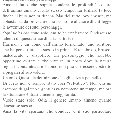
Amo il fatto che sappia sondare le profondità oscure
dell’animo umano e, allo stesso tempo, far brillare la luce
finché il buio non si dipana. Mai del tutto, ovviamente, ma
abbastanza da provocare uno scossone al cuore di chi legge
le avventure dei suoi personaggi.
Ogni volta che sono solo con te
ha confermato l’indiscusso
talento di questa straordinaria scrittrice.
Harrison è un uomo dall’animo tormentato, uno scrittore
che ha perso tutto, se stesso in primis. È tenebroso, brusco,
maleducato e dispotico. Un personaggio che sarebbe
opportuno evitare e che vive in un posto dove la natura
regna incontaminata e l’uomo non può che essere costretto
a piegarsi al suo volere.
Un orso. Questa la definizione che gli calza a pennello.
Di certo non è sempre stato così “selvatico”. Non era un
esempio di galateo e gentilezza nemmeno un tempo, ma ora
la situazione è drasticamente peggiorata.
Vuole stare solo. Odia il genere umano almeno quanto
detesta se stesso.
Ama la vita spartana che conduce e il suo particolare