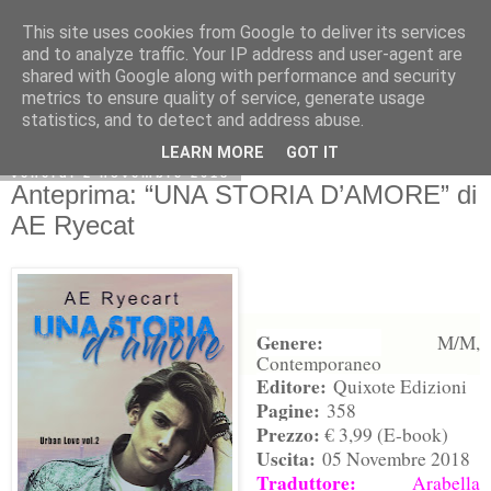
This site uses cookies from Google to deliver its services
and to analyze traffic. Your IP address and user-agent are
shared with Google along with performance and security
metrics to ensure quality of service, generate usage
statistics, and to detect and address abuse.
LEARN MORE
GOT IT
venerdì 2 novembre 2018
Anteprima: “UNA STORIA D’AMORE” di
AE Ryecat
Genere:
M/M,
Contemporaneo
Editore:
Quixote Edizioni
Pagine:
358
Prezzo:
€ 3,99 (E-book)
Uscita:
05 Novembre 2018
Traduttore:
Arabella