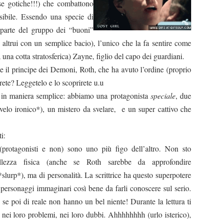
ese gotiche!!!) che combattono
sibile. Essendo una specie di
parte del gruppo dei “buoni”
altrui con un semplice bacio), l’unico che la fa sentire come
 una cotta stratosferica) Zayne, figlio del capo dei guardiani.
 il principe dei Demoni, Roth, che ha avuto l’ordine (proprio
rete? Leggetelo e lo scoprirete u.u
 in maniera semplice: abbiamo una protagonista
speciale
, due
o ironico*), un mistero da svelare,
e un super cattivo che
i:
(protagonisti e non) sono uno più figo dell’altro. Non sto
llezza fisica (anche se Roth sarebbe da approfondire
lurp*), ma di personalità. La scrittrice ha questo superpotere
i personaggi immaginari così bene da farli conoscere sul serio.
 se poi di reale non hanno un bel niente! Durante la lettura ti
nei loro problemi, nei loro dubbi. Ahhhhhhhh (urlo isterico),