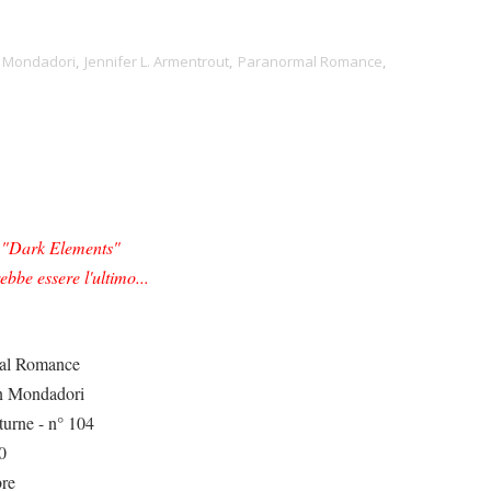
n Mondadori
,
Jennifer L. Armentrout
,
Paranormal Romance
,
ie "Dark Elements"
ebbe essere l'ultimo...
al Romance
n Mondadori
urne - n° 104
0
re