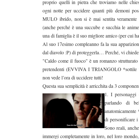
proprio quelli in pietra che troviamo nelle chi
ogni notte per uccidere quanti più demoni pos
MULO ibrido, non si è mai sentita veramente 
(anche perché è una succube e succhia le anime 
una di famiglia è il suo migliore amico (per cui ha
Al suo 17esimo compleanno fa la sua apparizione
dal diavolo :P) di proteggerla… Perché, vi chiede
"Caldo come il fuoco" è un romanzo strutturato
pretendenti (EVVIVA I TRIANGOLO *sottile vel
non vede l’ora di uccidere tutti!
Questa sua semplicità è arricchita da 3 component
1. I personaggi 
parlando di be
anatomicamente *s
di personificare 
Sono reali, anche
immergi completamente in loro, nel loro mondo, 