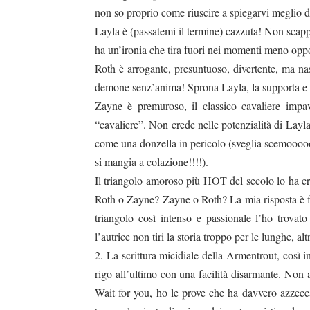
non so proprio come riuscire a spiegarvi meglio d
Layla è (passatemi il termine) cazzuta! Non scappa
ha un’ironia che tira fuori nei momenti meno opp
Roth è arrogante, presuntuoso, divertente, ma 
demone senz’anima! Sprona Layla, la supporta e fa
Zayne è premuroso, il classico cavaliere impa
“cavaliere”. Non crede nelle potenzialità di Layl
come una donzella in pericolo (sveglia scemoooo
si mangia a colazione!!!!).
Il triangolo amoroso più HOT del secolo lo ha cre
Roth o Zayne? Zayne o Roth? La mia risposta è fa
triangolo così intenso e passionale l’ho trov
l’autrice non tiri la storia troppo per le lunghe, alt
2. La scrittura micidiale della Armentrout, così i
rigo all’ultimo con una facilità disarmante. Non a
Wait for you, ho le prove che ha davvero azzecca