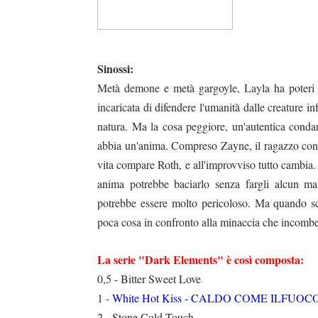
Sinossi:
Metà demone e metà gargoyle, Layla ha poteri c
incaricata di difendere l'umanità dalle creature in
natura. Ma la cosa peggiore, un'autentica conda
abbia un'anima. Compreso Zayne, il ragazzo con c
vita compare Roth, e all'improvviso tutto cambia.
anima potrebbe baciarlo senza fargli alcun mal
potrebbe essere molto pericoloso. Ma quando sc
poca cosa in confronto alla minaccia che incomb
La serie "Dark Elements" è così composta:
0,5 - Bitter Sweet Love
1 -
White Hot Kiss - CALDO COME ILFUOC
2 - Stone Cold Touch