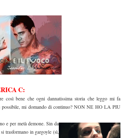
RICA C:
re così bene che ogni dannatissima storia che leggo mi fa
m’è possibile, mi domando di continuo? NON NE HO LA PIU
ano e per metà demone. Sin da
si trasformano in gargoyle (sì,