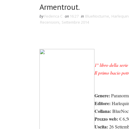
Armentrout.
by
Federica C
on
16:27
in
BlueNocturne
,
Harlequi
Recensioni
,
Settembre 2014
1° libro della ser
Il primo bacio potr
Genere:
Paranorm
Editore:
Harlequi
Collana:
BlueNoct
Prezzo web:
€ 6,5
Uscita:
26 Settemb