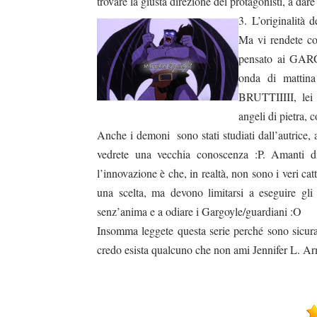
trovare la giusta direzione dei protagonisti, a dare
3. L’originalità
duso/#sthash.Y3EQJmde.dpuf
duso/#sthash.Y3EQJmde.dpuf
duso/#sthash.Y3EQJmde.dpuf
duso/#sthash.Y3EQJmde.dpuf
duso/#sthash.Y3EQJmde.dpuf
Ma vi rendete co
pensato ai GARG
onda di mattina
BRUTTIIIII, lei 
angeli di pietra,
Anche i demoni
sono stati studiati dall’autrice
vedrete una vecchia conoscenza :P. Amanti d
l’innovazione è che, in realtà, non sono i veri ca
una scelta, ma devono limitarsi a eseguire gl
senz’anima e a odiare i Gargoyle/guardiani :O
Insomma leggete questa serie perché sono sicura c
credo esista qualcuno che non ami Jennifer L. Ar