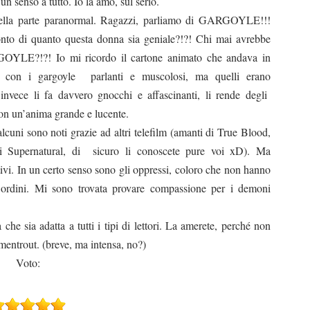
 un senso a tutto. Io la amo, sul serio.
 della parte paranormal. Ragazzi, parliamo di GARGOYLE!!!
nto di quanto questa donna sia geniale?!?! Chi mai avrebbe
OYLE?!?! Io mi ricordo il cartone animato che andava in
 con i gargoyle
parlanti e muscolosi, ma quelli erano
invece li fa davvero gnocchi e affascinanti, li rende degli
 con un’anima grande e lucente.
, alcuni sono noti grazie ad altri telefilm (amanti di True Blood,
i Supernatural, di
sicuro li conoscete pure voi xD). Ma
ttivi. In un certo senso sono gli oppressi, coloro che non hanno
i ordini. Mi sono trovata provare compassione per i demoni
he sia adatta a tutti i tipi di lettori. La amerete, perché non
mentrout. (breve, ma intensa, no?)
Voto: