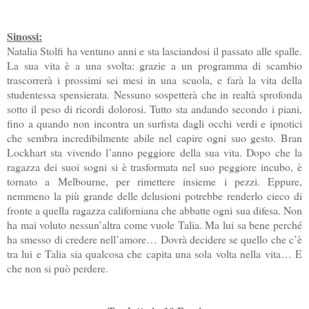
Sinossi:
Natalia Stolfi ha ventuno anni e sta lasciandosi il passato alle spalle.
La sua vita è a una svolta: grazie a un programma di scambio
trascorrerà i prossimi sei mesi in una scuola, e farà la vita della
studentessa spensierata. Nessuno sospetterà che in realtà sprofonda
sotto il peso di ricordi dolorosi. Tutto sta andando secondo i piani,
fino a quando non incontra un surfista dagli occhi verdi e ipnotici
che sembra incredibilmente abile nel capire ogni suo gesto. Bran
Lockhart sta vivendo l’anno peggiore della sua vita. Dopo che la
ragazza dei suoi sogni si è trasformata nel suo peggiore incubo, è
tornato a Melbourne, per rimettere insieme i pezzi. Eppure,
nemmeno la più grande delle delusioni potrebbe renderlo cieco di
fronte a quella ragazza californiana che abbatte ogni sua difesa. Non
ha mai voluto nessun’altra come vuole Talia. Ma lui sa bene perché
ha smesso di credere nell’amore… Dovrà decidere se quello che c’è
tra lui e Talia sia qualcosa che capita una sola volta nella vita… E
che non si può perdere.