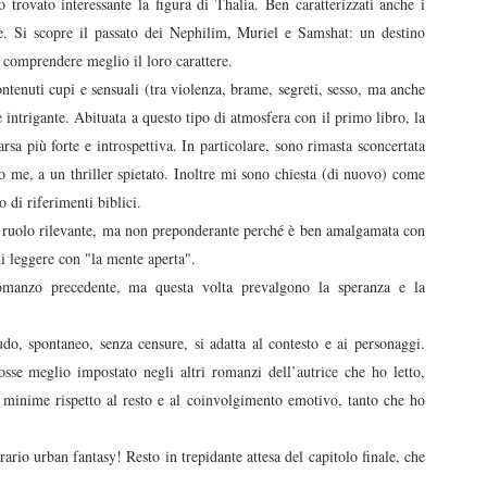
o trovato interessante la figura di Thalia. Ben caratterizzati anche i
e. Si scopre il passato dei Nephilim, Muriel e Samshat: un destino
 comprendere meglio il loro carattere.
ntenuti cupi e sensuali (tra violenza, brame, segreti, sesso, ma anche
 intrigante. Abituata a questo tipo di atmosfera con il primo libro, la
rsa più forte e introspettiva. In particolare, sono rimasta sconcertata
o me, a un thriller spietato. Inoltre mi sono chiesta (di nuovo) come
so di riferimenti biblici.
 un ruolo rilevante, ma non preponderante perché è ben amalgamata con
i leggere con "la mente aperta".
romanzo precedente, ma questa volta prevalgono la speranza e la
udo, spontaneo, senza censure, si adatta al contesto e ai personaggi.
sse meglio impostato negli altri romanzi dell’autrice che ho letto,
e minime rispetto al resto e al coinvolgimento emotivo, tanto che ho
rio urban fantasy! Resto in trepidante attesa del capitolo finale, che