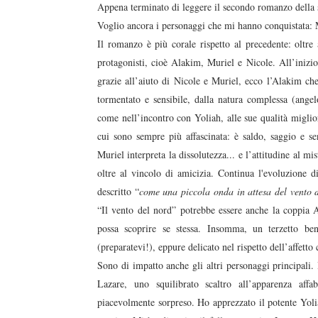
Appena terminato di leggere il secondo romanzo della 
Voglio ancora i personaggi che mi hanno conquistata:
Il romanzo è più corale rispetto al precedente: oltre 
protagonisti, cioè Alakim, Muriel e Nicole. All’iniz
grazie all’aiuto di Nicole e Muriel, ecco l’Alakim ch
tormentato e sensibile, dalla natura complessa (ang
come nell’incontro con Yoliah, alle sue qualità miglio
cui sono sempre più affascinata: è saldo, saggio e se
Muriel interpreta la dissolutezza... e l’attitudine al 
oltre al vincolo di amicizia. Continua l'evoluzione d
descritto “
come una piccola onda in attesa del vento de
“Il vento del nord” potrebbe essere anche la coppia A
possa scoprire se stessa. Insomma, un terzetto ben
(preparatevi!), eppure delicato nel rispetto dell’affet
Sono di impatto anche gli altri personaggi principali.
Lazare, uno squilibrato scaltro all’apparenza af
piacevolmente sorpreso. Ho apprezzato il potente Yoli
duso/#sthash.Y3EQJmde.dpuf
duso/#sthash.Y3EQJmde.dpuf
duso/#sthash.Y3EQJmde.dpuf
duso/#sthash.Y3EQJmde.dpuf
duso/#sthash.Y3EQJmde.dpuf