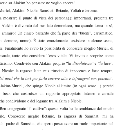
serie su Alakim ho pensato: ne voglio ancora!
 Muriel, Alakim, Nicole, Samshat, Betanie, Yoliah e Jerome.
a mostrare il punto di vista dei personaggi importanti, presenta tre
io Alakim è divorato dal suo lato demoniaco, ma quando torna in sé,
e ammiro! Un cinico bastardo che fa parte dei “buoni”, carismatico,
elo, demone, uomo). È stato emozionante assistere in alcune scene,
ri. Finalmente ho avuto la possibilità di conoscere meglio Muriel, di
nsuale, tanto che considera l’eros vitale. Vi invito a scoprire come
misticismo. Condivide con Alakim proprio “
la dissolutezza
” e “
la luce
”,
i Nicole: la ragazza è un mix riuscito di innocenza e forte tempra,
l nord che la levi per farla correre alta e infrangersi con potenza
”.
lakim-Muriel, che spinge Nicole al limite (in ogni senso...) perché
 fuso, che costruisce un rapporto appropriato intenso e carnale
to che condividono e del legame tra Alakim e Nicole.
 Ben congegnato “il cattivo”: questa volta ha le sembianze del notaio
fabile. Conoscere meglio Betanie, la ragazza di Samshat, mi ha
ah, padre di Samshat, che spero possa avere un ruolo importante nel