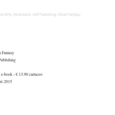
re 2015
,
Recensioni
,
Self Publishing
,
Urban Fantasy
 Fantasy
Publishing
 e-book - € 13.90 cartaceo
bre 2015