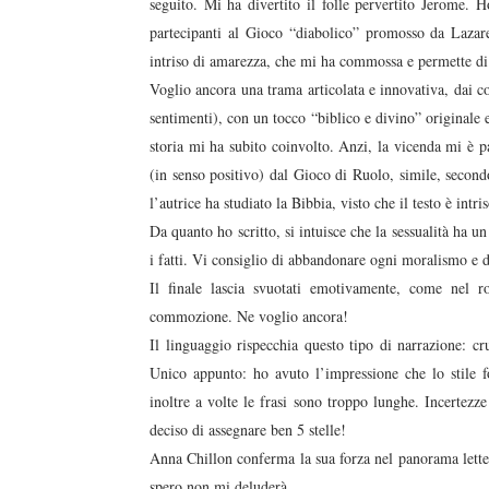
seguito. Mi ha divertito il folle pervertito Jerome. H
partecipanti al Gioco “diabolico” promosso da Lazar
intriso di amarezza, che mi ha commossa e permette di
Voglio ancora una trama articolata e innovativa, dai co
sentimenti), con un tocco “biblico e divino” originale e
storia mi ha subito coinvolto. Anzi, la vicenda mi è pa
(in senso positivo) dal Gioco di Ruolo, simile, second
l’autrice ha studiato la Bibbia, visto che il testo è intri
Da quanto ho scritto, si intuisce che la sessualità ha
i fatti. Vi consiglio di abbandonare ogni moralismo e d
Il finale lascia svuotati emotivamente, come nel 
commozione. Ne voglio ancora!
Il linguaggio rispecchia questo tipo di narrazione: cr
Unico appunto: ho avuto l’impressione che lo stile fo
inoltre a volte le frasi sono troppo lunghe. Incertezz
deciso di assegnare ben 5 stelle!
Anna Chillon conferma la sua forza nel panorama lettera
spero non mi deluderà.