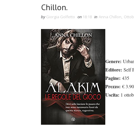
Chillon.
by
Giorgia Golfetto
on
18:18
in
Anna Chillon
,
Ottob
Genere:
Urban
Editore:
Self 
Pagine:
435
Prezzo:
€ 3.90
Uscita:
1 otto