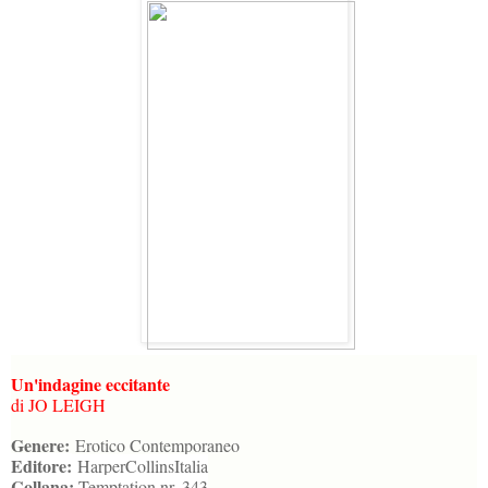
Un'indagine eccitante
di JO LEIGH
Genere:
Erotico Contemporaneo
Editore:
HarperCollinsItalia
Collana:
Temptation nr. 343