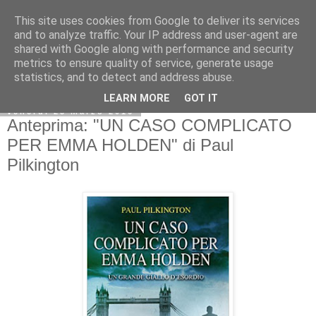
This site uses cookies from Google to deliver its services
and to analyze traffic. Your IP address and user-agent are
shared with Google along with performance and security
metrics to ensure quality of service, generate usage
statistics, and to detect and address abuse.
LEARN MORE
GOT IT
venerdì 25 marzo 2016
Anteprima: "UN CASO COMPLICATO
PER EMMA HOLDEN" di Paul
Pilkington