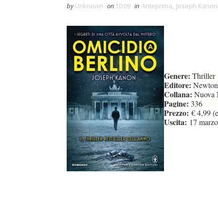
by
Unknown
on
10:09
in
Anteprima
,
Joseph Kanon
Genere:
Thriller
Editore:
Newton
Collana:
Nuova 
Pagine:
336
Prezzo:
€ 4,99 
Uscita:
17 marzo