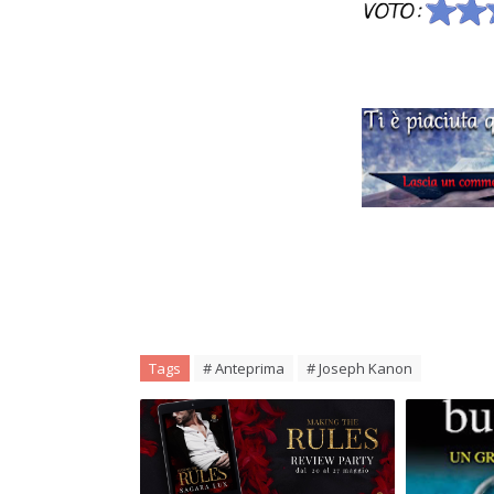
Tags
# Anteprima
# Joseph Kanon