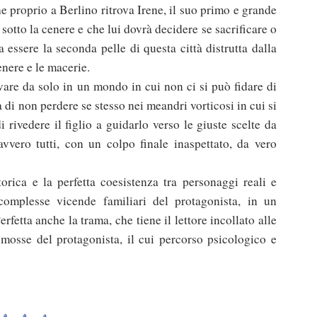
he proprio a Berlino ritrova Irene, il suo primo e grande
otto la cenere e che lui dovrà decidere se sacrificare o
essere la seconda pelle di questa città distrutta dalla
enere e le macerie.
vare da solo in un mondo in cui non ci si può fidare di
 di non perdere se stesso nei meandri vorticosi in cui si
i rivedere il figlio a guidarlo verso le giuste scelte da
vvero tutti, con un colpo finale inaspettato, da vero
torica e la perfetta coesistenza tra personaggi reali e
complesse vicende familiari del protagonista, in un
rfetta anche la trama, che tiene il lettore incollato alle
 mosse del protagonista, il cui percorso psicologico e