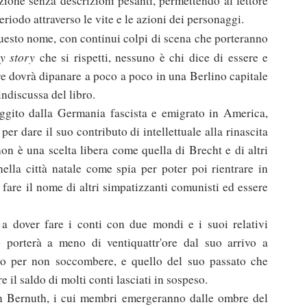
ezione senza descrizioni pesanti, permettendo al lettore
periodo attraverso le vite e le azioni dei personaggi.
esto nome, con continui colpi di scena che porteranno
y story
che si rispetti, nessuno è chi dice di essere e
ore dovrà dipanare a poco a poco in una Berlino capitale
indiscussa del libro.
uggito dalla Germania fascista e emigrato in America,
er dare il suo contributo di intellettuale alla rinascita
 è una scelta libera come quella di Brecht e di altri
nella città natale come spia per poter poi rientrare in
i fare il nome di altri simpatizzanti comunisti ed essere
 a dover fare i conti con due mondi e i suoi relativi
o porterà a meno di ventiquattr'ore dal suo arrivo a
ino per non soccombere, e quello del suo passato che
 il saldo di molti conti lasciati in sospeso.
on Bernuth, i cui membri emergeranno dalle ombre del