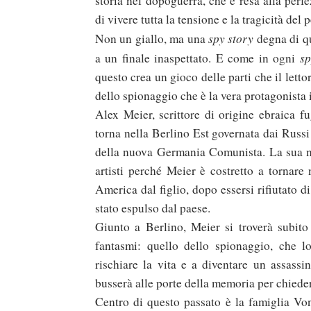
storia nel dopoguerra, che è resa alla perf
di vivere tutta la tensione e la tragicità del 
spy story
Non un giallo, ma una
degna di qu
sp
a un finale inaspettato. E come in ogni
questo crea un gioco delle parti che il lett
dello spionaggio che è la vera protagonista 
Alex Meier, scrittore di origine ebraica f
torna nella Berlino Est governata dai Russi p
della nuova Germania Comunista. La sua non
duso/#sthash.Y3EQJmde.dpuf
duso/#sthash.Y3EQJmde.dpuf
duso/#sthash.Y3EQJmde.dpuf
duso/#sthash.Y3EQJmde.dpuf
duso/#sthash.Y3EQJmde.dpuf
artisti perché Meier è costretto a tornare 
America dal figlio, dopo essersi rifiutato d
stato espulso dal paese.
Giunto a Berlino, Meier si troverà subito
fantasmi: quello dello spionaggio, che l
rischiare la vita e a diventare un assass
busserà alle porte della memoria per chiedere
Centro di questo passato è la famiglia V