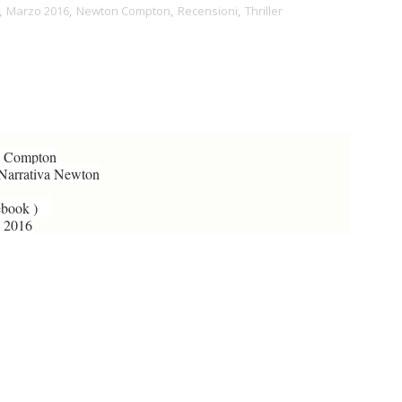
,
Marzo 2016
,
Newton Compton
,
Recensioni
,
Thriller
 Compton
Narrativa Newton
(ebook )
 2016