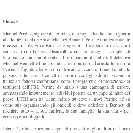
Sinossi:
Manuel Perrine, signore del crimine, è in fuga e ha dichiarato guerra
alla famiglia del detective Michael Bennett. Perrine non teme niente
e nessuno. Leader carismatico e spietato, il messicano massacra i
suoi rivali con la stessa disinvoltura con cui sfoggia i completi di
lino bianco che sono diventati il suo marchio distintivo. Il detective
Michael Bennett è l’unico che sia mai riuscito ad arrestarlo, ma ora
Perrine è fuggito e ha giurato di trovare e uccidere Bennett e tutte le
persone a lui care. Bennett e i suoi dieci figli adottivi vivono in
un’isolata fattoria californiana, sotto il programma di protezione dei
testimoni dell’FBI. Perrine dà inizio a una campagna di terrore,
ammazzando impunemente individui potenti da un capo all’altro del
paese. L’FBI non ha alcun indizio su dove si trovi Perrine né su
come stia organizzando gli omicidi e deve chiedere a Bennett di
rischiare tutto – la sua carriera, la sua famiglia, la sua vita – per
cercarlo e sconfiggerlo.
Intensità, ritmo e azione degni di uno dei migliori film di James