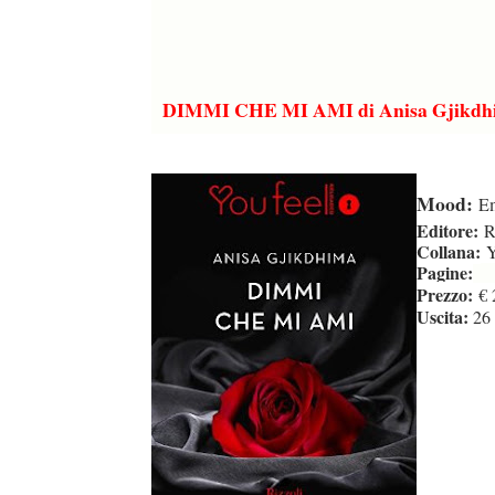
DIMMI CHE MI AMI di Anisa Gjikdh
Mood:
Em
Editore:
Ri
Collana:
Y
Pagine:
Prezzo:
€ 
Uscita:
26 