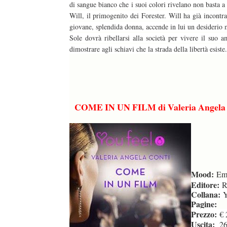
di sangue bianco che i suoi colori rivelano non basta a 
Will, il primogenito dei Forester. Will ha già incontr
giovane, splendida donna, accende in lui un desiderio 
Sole dovrà ribellarsi alla società per vivere il suo a
dimostrare agli schiavi che la strada della libertà esiste.
COME IN UN FILM di Valeria Angela 
Mood:
Emo
Editore:
Ri
Collana:
Y
Pagine:
Prezzo:
€ 
Uscita:
26 