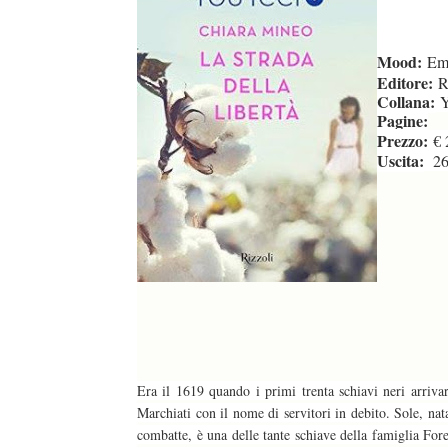
Mood:
Emo
Editore:
Ri
Collana:
Y
Pagine:
Prezzo:
€ 
Uscita:
26 
Era il 1619 quando i primi trenta schiavi neri arriva
Marchiati con il nome di servitori in debito. Sole, nat
combatte, è una delle tante schiave della famiglia Fores