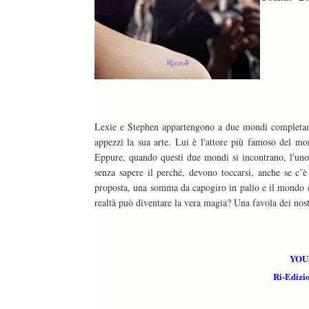
Lexie e Stephen appartengono a due mondi completamen
appezzi la sua arte. Lui è l'attore più famoso del mom
Eppure, quando questi due mondi si incontrano, l'uno è
senza sapere il perché, devono toccarsi, anche se c’è
proposta, una somma da capogiro in palio e il mondo de
realtà può diventare la vera magia? Una favola dei nos
duso/#sthash.Y3EQJmde.dpuf
duso/#sthash.Y3EQJmde.dpuf
duso/#sthash.Y3EQJmde.dpuf
duso/#sthash.Y3EQJmde.dpuf
duso/#sthash.Y3EQJmde.dpuf
YOU
Ri-Edizio