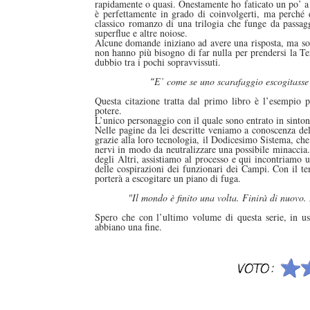
rapidamente o quasi. Onestamente ho faticato un po’ a 
è perfettamente in grado di coinvolgerti, ma perché 
classico romanzo di una trilogia che funge da passag
superflue e altre noiose.
Alcune domande iniziano ad avere una risposta, ma so
non hanno più bisogno di far nulla per prendersi la Ter
dubbio tra i pochi sopravvissuti.
“
E’ come se uno scarafaggio escogitasse 
Questa citazione tratta dal primo libro è l’esempio p
potere.
L’unico personaggio con il quale sono entrato in sinto
Nelle pagine da lei descritte veniamo a conoscenza dell
grazie alla loro tecnologia, il Dodicesimo Sistema, che
nervi in modo da neutralizzare una possibile minaccia.
degli Altri, assistiamo al processo e qui incontriamo
delle cospirazioni dei funzionari dei Campi. Con il te
porterà a escogitare un piano di fuga.
"Il mondo è finito una volta. Finirà di nuovo. 
Spero che con l’ultimo volume di questa serie, in usc
abbiano una fine.