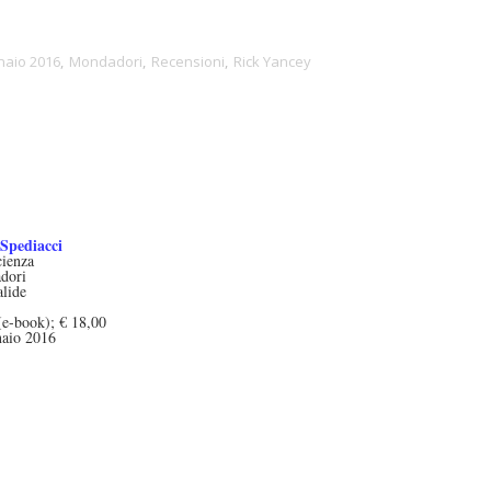
aio 2016
,
Mondadori
,
Recensioni
,
Rick Yancey
 Spediacci
ienza
dori
lide
(e-book); € 18,00
aio 2016