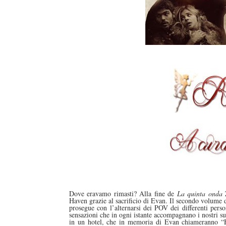
duso/#sthash.Y3EQJmde.dpuf
duso/#sthash.Y3EQJmde.dpuf
duso/#sthash.Y3EQJmde.dpuf
duso/#sthash.Y3EQJmde.dpuf
duso/#sthash.Y3EQJmde.dpuf
Dove eravamo rimasti? Alla fine de
La quinta onda
Z
Haven grazie al sacrificio di Evan. Il secondo volume de
prosegue con l’alternarsi dei POV dei differenti perso
sensazioni che in ogni istante accompagnano i nostri su
in un hotel, che in memoria di Evan chiameranno “H