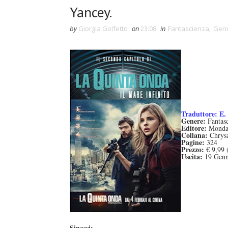
Yancey.
by
Giorgia Golfetto
on
23:08
in
Fantascienza
,
Genn
Traduttore: E.
Genere:
Fantasc
Editore:
Monda
Collana:
Chrysa
Pagine:
324
Prezzo:
€ 9,99 
Uscita:
19 Genn
Sinossi: