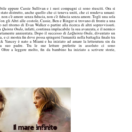
ile eppure Cassie Sullivan e i suoi compagni ci sono riusciti. Ora si
tato distrutto, anche quello che ci teneva uniti, che ci rendeva umani:
 non c'è amore senza fiducia, non c'è fiducia senza amore. Togli una sola
Con gli Altri alle costole, Cassie, Ben e Ringer si trovano di fronte a una
do nel ritorno di Evan Walker o partire alla ricerca di altri sopravvissuti.
La
Quinta Onda
, infatti, continua implacabile la sua avanzata, e il nemico
letamente annientata. Dopo il successo di
LaQuinta Onda
, diventato un
, e ci mostra fin dove possa spingersi l'umanità nella battaglia finale tra
ick Yancey è nato a Miami e ha iniziato ad amare la letteratura sin da
da suo padre. Tra le sue letture preferite in assoluto ci sono
. Oltre a leggere molto, fin da bambino ha iniziato a scrivere storie,