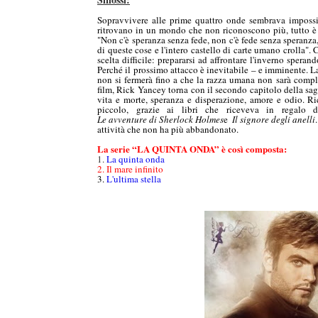
Sopravvivere alle prime quattro onde sembrava impossib
ritrovano in un mondo che non riconoscono più, tutto è s
"Non c'è speranza senza fede, non c'è fede senza speranza,
di queste cose e l'intero castello di carte umano crolla". 
scelta difficile: prepararsi ad affrontare l'inverno speran
Perché il prossimo attacco è inevitabile – e imminente. 
non si fermerà fino a che la razza umana non sarà comp
film, Rick Yancey torna con il secondo capitolo della saga
vita e morte, speranza e disperazione, amore e odio. R
piccolo, grazie ai libri che riceveva in regalo 
Le avventure di Sherlock Holmes
e
Il signore degli anelli
attività che non ha più abbandonato.
La serie “LA QUINTA ONDA” è così composta:
1.
La quinta onda
2. Il mare infinito
3.
L'ultima stella