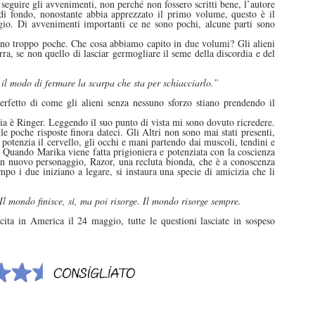
seguire gli avvenimenti, non perché non fossero scritti bene, l’autore
di fondo, nonostante abbia apprezzato il primo volume, questo è il
gio. Di avvenimenti importanti ce ne sono pochi, alcune parti sono
no troppo poche. Che cosa abbiamo capito in due volumi? Gli alieni
ra, se non quello di lasciar germogliare il seme della discordia e del
il modo di fermare la scarpa che sta per schiacciarlo.”
erfetto di come gli alieni senza nessuno sforzo stiano prendendo il
nia è Ringer. Leggendo il suo punto di vista mi sono dovuto ricredere.
e poche risposte finora dateci. Gli Altri non sono mai stati presenti,
 potenzia il cervello, gli occhi e mani partendo dai muscoli, tendini e
 Quando Marika viene fatta prigioniera e potenziata con la coscienza
 un nuovo personaggio, Razor, una recluta bionda, che è a conoscenza
mpo i due iniziano a legare, si instaura una specie di amicizia che li
Il mondo finisce, sì, ma poi risorge. Il mondo risorge sempre.
ita in America il 24 maggio, tutte le questioni lasciate in sospeso