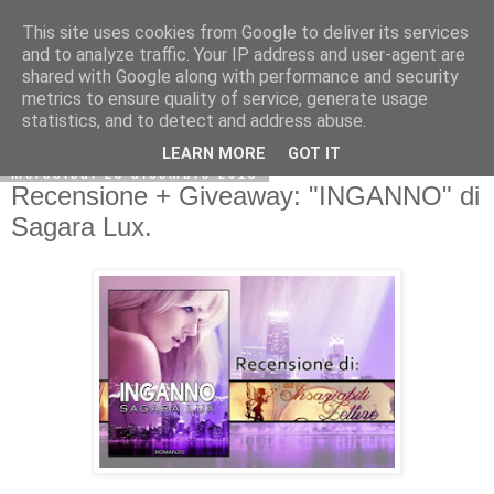
This site uses cookies from Google to deliver its services
and to analyze traffic. Your IP address and user-agent are
shared with Google along with performance and security
metrics to ensure quality of service, generate usage
statistics, and to detect and address abuse.
LEARN MORE
GOT IT
mercoledì 23 dicembre 2015
Recensione + Giveaway: "INGANNO" di
Sagara Lux.