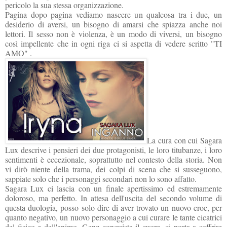
pericolo la sua stessa organizzazione.
Pagina dopo pagina vediamo nascere un qualcosa tra i due, un
desiderio di aversi, un bisogno di amarsi che spiazza anche noi
lettori. Il sesso non è violenza, è un modo di viversi, un bisogno
così impellente che in ogni riga ci si aspetta di vedere scritto "TI
AMO" .
La cura con cui Sagara
Lux descrive i pensieri dei due protagonisti, le loro titubanze, i loro
sentimenti è eccezionale, soprattutto nel contesto della storia. Non
vi dirò niente della trama, dei colpi di scena che si susseguono,
sappiate solo che i personaggi secondari non lo sono affatto.
Sagara Lux ci lascia con un finale apertissimo ed estremamente
doloroso, ma perfetto. In attesa dell'uscita del secondo volume di
questa duologia, posso solo dire di aver trovato un nuovo eroe, per
quanto negativo, un nuovo personaggio a cui curare le tante cicatrici
del fisico e dell'animo. Genz conquista il cuore, ci porta a soffrire