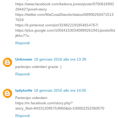
https://www.facebook.com/kelevra.jones/posts/9750616992
29442?pnref=story
https://twitter.com/MaCosaDiavolo/status/68906250471513
7024
https://it.pinterest.com/pin/324822191854814767/
https://plus.google.com/105641530340889261941/posts/6tz
jtkhx77u
Rispondi
Unknown
18 gennaio 2016 alle ore 13:39
partecipo volentieri grazie :)
Rispondi
ladyturtle
18 gennaio 2016 alle ore 14:00
Partecipo volentieri
https://m.facebook.com/story.php?
story_fbid=943312095753860&id=100002252360570
Rispondi