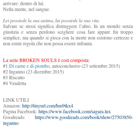
arrivare: dentro di lui.
Nella mente, nel sangue.
Lei possiede la sua anima, lui possiede la sua vita.
Salvare se stessi significa distruggere l’altro. In un mondo senza
giustizia e senza perdono scegliere cosa fare appare fin troppo
semplice, ma quando si gioca con la morte non esistono certezze e
non esiste regola che non possa essere infranta.
La serie BROKEN SOULS è così composta:
#1
Di carne e di piombo
, autoconclusivo (23 settembre 2015)
#2 Inganno (23 dicembre 2015)
#3 Riscatto
#4 Vendetta
LINK UTILI
Amazon:
http://tinyurl.com/
hm9tkx4
Pagina Facebook:
https://www.
facebook.com/sagara.lux
Goodreads:
https://www.
goodreads.com/book/show/
27503850-
inganno