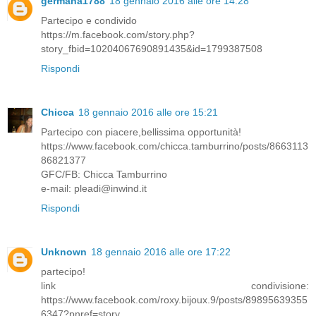
germana1788
18 gennaio 2016 alle ore 14:28
Partecipo e condivido
https://m.facebook.com/story.php?
story_fbid=10204067690891435&id=1799387508
Rispondi
Chicca
18 gennaio 2016 alle ore 15:21
Partecipo con piacere,bellissima opportunità!
https://www.facebook.com/chicca.tamburrino/posts/8663113
86821377
GFC/FB: Chicca Tamburrino
e-mail: pleadi@inwind.it
Rispondi
Unknown
18 gennaio 2016 alle ore 17:22
partecipo!
link condivisione:
https://www.facebook.com/roxy.bijoux.9/posts/89895639355
6347?pnref=story