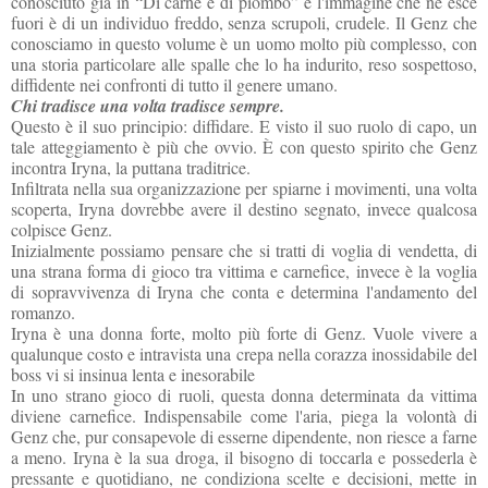
conosciuto già in “Di carne e di piombo” e l'immagine che ne esce
fuori è di un individuo freddo, senza scrupoli, crudele. Il Genz che
conosciamo in questo volume è un uomo molto più complesso, con
una storia particolare alle spalle che lo ha indurito, reso sospettoso,
diffidente nei confronti di tutto il genere umano.
Chi tradisce una volta tradisce sempre.
Questo è il suo principio: diffidare. E visto il suo ruolo di capo, un
tale atteggiamento è più che ovvio. È con questo spirito che Genz
incontra Iryna, la puttana traditrice.
Infiltrata nella sua organizzazione per spiarne i movimenti, una volta
scoperta, Iryna dovrebbe avere il destino segnato, invece qualcosa
colpisce Genz.
Inizialmente possiamo pensare che si tratti di voglia di vendetta, di
una strana forma di gioco tra vittima e carnefice, invece è la voglia
di sopravvivenza di Iryna che conta e determina l'andamento del
romanzo.
Iryna è una donna forte, molto più forte di Genz. Vuole vivere a
qualunque costo e intravista una crepa nella corazza inossidabile del
boss vi si insinua lenta e inesorabile
In uno strano gioco di ruoli, questa donna determinata da vittima
diviene carnefice. Indispensabile come l'aria, piega la volontà di
Genz che, pur consapevole di esserne dipendente, non riesce a farne
a meno. Iryna è la sua droga, il bisogno di toccarla e possederla è
pressante e quotidiano, ne condiziona scelte e decisioni, mette in