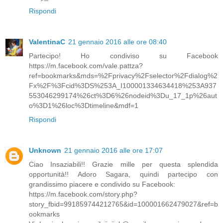
Rispondi
ValentinaC
21 gennaio 2016 alle ore 08:40
Partecipo! Ho condiviso su Facebook
https://m.facebook.com/vale.pattza?
ref=bookmarks&mds=%2Fprivacy%2Fselector%2Fdialog%2
Fx%2F%3Fcid%3DS%253A_I100001334634418%253A937
553046299174%26ct%3D6%26nodeid%3Du_17_1p%26aut
o%3D1%26loc%3Dtimeline&mdf=1
Rispondi
Unknown
21 gennaio 2016 alle ore 17:07
Ciao Insaziabili!! Grazie mille per questa splendida
opportunità!! Adoro Sagara, quindi partecipo con
grandissimo piacere e condivido su Facebook:
https://m.facebook.com/story.php?
story_fbid=991859744212765&id=100001662479027&ref=b
ookmarks