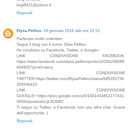
luigi8421@yahoo.it
Rispondi
Elysa Pellino
18 gennaio 2016 alle ore 22:51
Partecipo molto volentieri.
Seguo il blog con il nome: Elisa Pellino
Ho condiviso su Facebook, Twitter, e Google+
LINK CONDIVISIONE FACEBOOK:
https://www.facebook.com/elysa.pellino/posts/10206258089
664925?pnref=story
LINK CONDIVISIONE
TWITTER:https://twitter.com/ElysaPellino/status/689202730
259345410
LINK CONDIVISIONE
GOOGLE+:https://plus.google.com/u/0/1041434852177441
56564/posts/at1rjL9Z6MC
Ti seguo su Twitter, e Facebook, non uso altre chat, Grazie
dell'opportunità :)
Rispondi