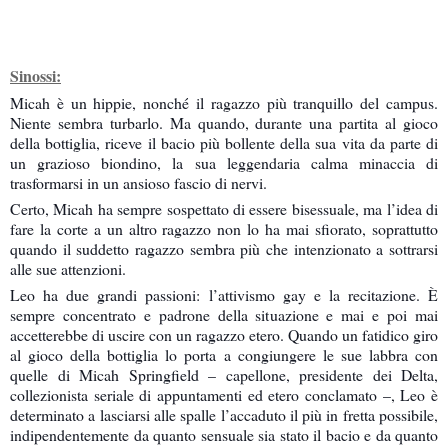
Sinossi:
Micah è un hippie, nonché il ragazzo più tranquillo del campus.
Niente sembra turbarlo. Ma quando, durante una partita al gioco
della bottiglia, riceve il bacio più bollente della sua vita da parte di
un grazioso biondino, la sua leggendaria calma minaccia di
trasformarsi in un ansioso fascio di nervi.
Certo, Micah ha sempre sospettato di essere bisessuale, ma l’idea di
fare la corte a un altro ragazzo non lo ha mai sfiorato, soprattutto
quando il suddetto ragazzo sembra più che intenzionato a sottrarsi
alle sue attenzioni.
Leo ha due grandi passioni: l’attivismo gay e la recitazione. È
sempre concentrato e padrone della situazione e mai e poi mai
accetterebbe di uscire con un ragazzo etero. Quando un fatidico giro
al gioco della bottiglia lo porta a congiungere le sue labbra con
quelle di Micah Springfield – capellone, presidente dei Delta,
collezionista seriale di appuntamenti ed etero conclamato –, Leo è
determinato a lasciarsi alle spalle l’accaduto il più in fretta possibile,
indipendentemente da quanto sensuale sia stato il bacio e da quanto