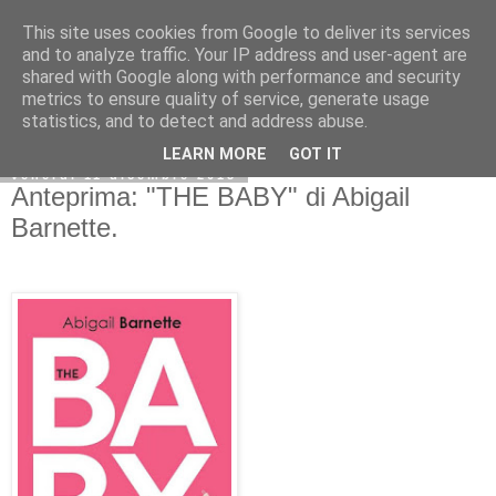
This site uses cookies from Google to deliver its services
and to analyze traffic. Your IP address and user-agent are
shared with Google along with performance and security
metrics to ensure quality of service, generate usage
statistics, and to detect and address abuse.
LEARN MORE
GOT IT
venerdì 11 dicembre 2015
Anteprima: "THE BABY" di Abigail
Barnette.