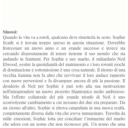
Sinossi:
Quando la vita va a rotoli, qualcuno deve rimetterla in sesto. Sophie
Scaife si è trovata troppo spesso in questa situazione. Dovrebbe
festeggiare un nuovo anno e un grande successo e invece sta
cercando disperatamente di tenere insieme il suo mondo che sta
andando in frantumi. Per Sophie e suo marito, il miliardario Neil
Elwood, gestire la quotidianità del matrimonio e i loro roventi giochi
di dominazione e sottomissione è una cosa naturale. Il ritorno di una
vecchia fiamma non fa altro che ravvivare il loro audace rapporto
con nuove perversioni e fa divampare ancora di più la passione. Il
desiderio di Neil per Sophie è pari solo alla sua motivazione
nell'intraprendere un nuovo progetto filantropico molto ambizioso.
Ma l'effetto collaterale del più grande trionfo di Neil è uno
sconvolgente cambiamento a cui nessuno dei due era preparato. Da
un giorno all'altro, Sophie si ritrova catapultata in una nuova realtà,
completamente diversa dalla vita che aveva immaginato. Travolta da
mille emozioni, Sophie lotta per conciliare l’immagine del marito
che adora con un uomo che non riconosce più. Un uomo che ama