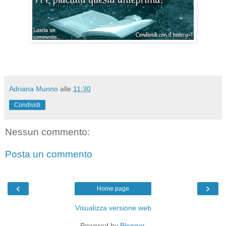
Adriana Munno
alle
11:30
Condividi
Nessun commento:
Posta un commento
‹
›
Home page
Visualizza versione web
Powered by
Blogger
.