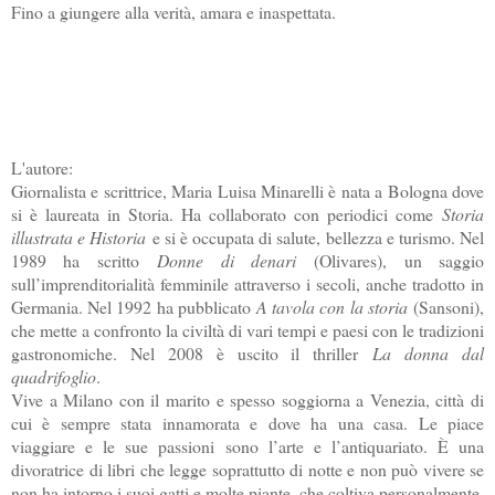
Fino a giungere alla verità, amara e inaspettata.
L'autore:
Giornalista e scrittrice, Maria Luisa Minarelli è nata a Bologna dove
si è laureata in Storia. Ha collaborato con periodici come
Storia
illustrata e Historia
e si è occupata di salute, bellezza e turismo. Nel
1989 ha scritto
Donne di denari
(Olivares), un saggio
sull’imprenditorialità femminile attraverso i secoli, anche tradotto in
Germania. Nel 1992 ha pubblicato
A tavola con la storia
(Sansoni),
che mette a confronto la civiltà di vari tempi e paesi con le tradizioni
gastronomiche. Nel 2008 è uscito il thriller
La donna dal
quadrifoglio
.
Vive a Milano con il marito e spesso soggiorna a Venezia, città di
cui è sempre stata innamorata e dove ha una casa. Le piace
viaggiare e le sue passioni sono l’arte e l’antiquariato. È una
divoratrice di libri che legge soprattutto di notte e non può vivere se
non ha intorno i suoi gatti e molte piante, che coltiva personalmente.