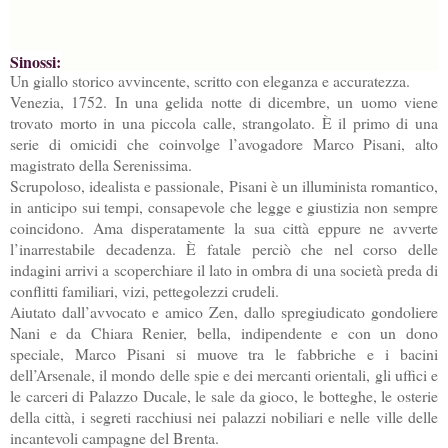
Sinossi:
Un giallo storico avvincente, scritto con eleganza e accuratezza.
Venezia, 1752. In una gelida notte di dicembre, un uomo viene
trovato morto in una piccola calle, strangolato. È il primo di una
serie di omicidi che coinvolge l’avogadore Marco Pisani, alto
magistrato della Serenissima.
Scrupoloso, idealista e passionale, Pisani è un illuminista romantico,
in anticipo sui tempi, consapevole che legge e giustizia non sempre
coincidono. Ama disperatamente la sua città eppure ne avverte
l’inarrestabile decadenza. È fatale perciò che nel corso delle
indagini arrivi a scoperchiare il lato in ombra di una società preda di
conflitti familiari, vizi, pettegolezzi crudeli.
Aiutato dall’avvocato e amico Zen, dallo spregiudicato gondoliere
Nani e da Chiara Renier, bella, indipendente e con un dono
speciale, Marco Pisani si muove tra le fabbriche e i bacini
dell’Arsenale, il mondo delle spie e dei mercanti orientali, gli uffici e
le carceri di Palazzo Ducale, le sale da gioco, le botteghe, le osterie
della città, i segreti racchiusi nei palazzi nobiliari e nelle ville delle
incantevoli campagne del Brenta.