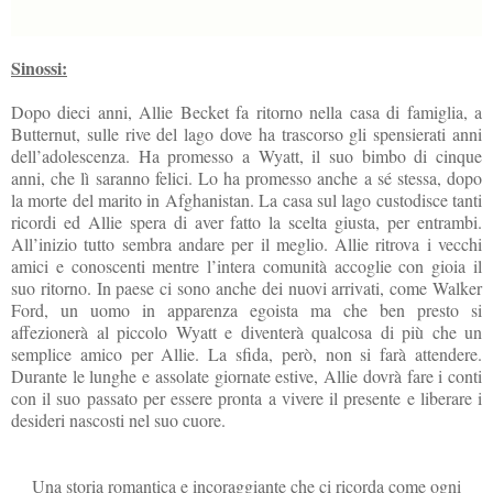
Sinossi:
Dopo dieci anni, Allie Becket fa ritorno nella casa di famiglia, a
Butternut, sulle rive del lago dove ha trascorso gli spensierati anni
dell’adolescenza. Ha promesso a Wyatt, il suo bimbo di cinque
anni, che lì saranno felici. Lo ha promesso anche a sé stessa, dopo
la morte del marito in Afghanistan. La casa sul lago custodisce tanti
ricordi ed Allie spera di aver fatto la scelta giusta, per entrambi.
All’inizio tutto sembra andare per il meglio. Allie ritrova i vecchi
amici e conoscenti mentre l’intera comunità accoglie con gioia il
suo ritorno. In paese ci sono anche dei nuovi arrivati, come Walker
Ford, un uomo in apparenza egoista ma che ben presto si
affezionerà al piccolo Wyatt e diventerà qualcosa di più che un
semplice amico per Allie. La sfida, però, non si farà attendere.
Durante le lunghe e assolate giornate estive, Allie dovrà fare i conti
con il suo passato per essere pronta a vivere il presente e liberare i
desideri nascosti nel suo cuore.
Una storia romantica e incoraggiante che ci ricorda come ogni