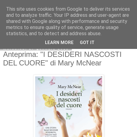
This site uses cookies from Google to deliver its services
and to analyze traffic. Your IP address and user-agent are
shared with Google along with performance and security
metrics to ensure quality of service, generate usage
statistics, and to detect and address abuse.
LEARN MORE
GOT IT
mercoledì 27 gennaio 2016
Anteprima: "I DESIDERI NASCOSTI
DEL CUORE" di Mary McNear