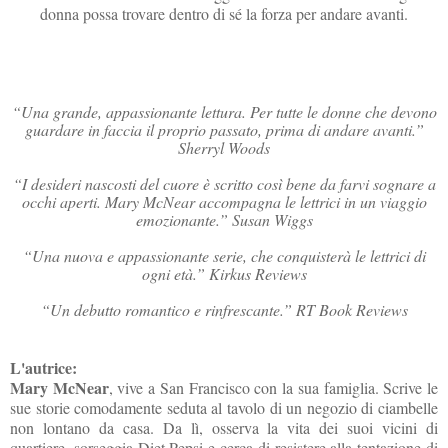
donna possa trovare dentro di sé la forza per andare avanti.
“Una grande, appassionante lettura. Per tutte le donne che devono
guardare in faccia il proprio passato, prima di andare avanti.”
Sherryl Woods
“I desideri nascosti del cuore è scritto così bene da farvi sognare a
occhi aperti. Mary McNear accompagna le lettrici in un viaggio
emozionante.” Susan Wiggs
“Una nuova e appassionante serie, che conquisterà le lettrici di
ogni età.” Kirkus Reviews
“Un debutto romantico e rinfrescante.” RT Book Reviews
L'autrice:
Mary McNear
, vive a San Francisco con la sua famiglia. Scrive le
sue storie comodamente seduta al tavolo di un negozio di ciambelle
non lontano da casa. Da lì, osserva la vita dei suoi vicini di
quartiere, sorseggia Diet Pepsi e cerca di resistere alla tentazione di