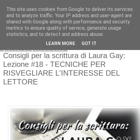
This site uses cookies from Google to deliver its services
and to analyze traffic. Your IP address and user-agent are
shared with Google along with performance and security
metrics to ensure quality of service, generate usage
statistics, and to detect and address abuse.
LEARN MORE
GOT IT
giovedì 14 gennaio 2016
Consigli per la scrittura di Laura Gay:
Lezione #18 - TECNICHE PER
RISVEGLIARE L'INTERESSE DEL
LETTORE