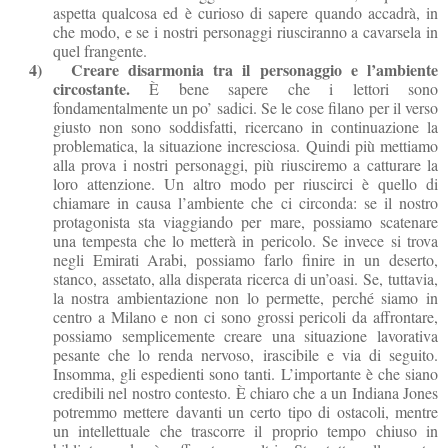
aspetta qualcosa ed è curioso di sapere quando accadrà, in
che modo, e se i nostri personaggi riusciranno a cavarsela in
quel frangente.
4)
Creare disarmonia tra il personaggio e l’ambiente
circostante.
È bene sapere che i lettori sono
fondamentalmente un po’ sadici. Se le cose filano per il verso
giusto non sono soddisfatti, ricercano in continuazione la
problematica, la situazione incresciosa. Quindi più mettiamo
alla prova i nostri personaggi, più riusciremo a catturare la
loro attenzione. Un altro modo per riuscirci è quello di
chiamare in causa l’ambiente che ci circonda: se il nostro
protagonista sta viaggiando per mare, possiamo scatenare
una tempesta che lo metterà in pericolo. Se invece si trova
negli Emirati Arabi, possiamo farlo finire in un deserto,
stanco, assetato, alla disperata ricerca di un’oasi. Se, tuttavia,
la nostra ambientazione non lo permette, perché siamo in
centro a Milano e non ci sono grossi pericoli da affrontare,
possiamo semplicemente creare una situazione lavorativa
pesante che lo renda nervoso, irascibile e via di seguito.
Insomma, gli espedienti sono tanti. L’importante è che siano
credibili nel nostro contesto. È chiaro che a un Indiana Jones
potremmo mettere davanti un certo tipo di ostacoli, mentre
un intellettuale che trascorre il proprio tempo chiuso in