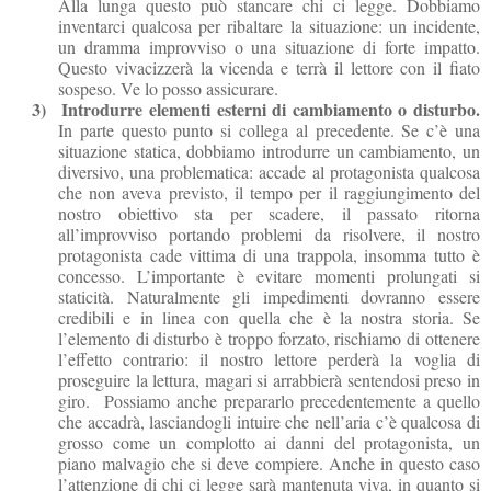
Alla lunga questo può stancare chi ci legge. Dobbiamo
inventarci qualcosa per ribaltare la situazione: un incidente,
un dramma improvviso o una situazione di forte impatto.
Questo vivacizzerà la vicenda e terrà il lettore con il fiato
sospeso. Ve lo posso assicurare.
3)
Introdurre elementi esterni di cambiamento o disturbo.
In parte questo punto si collega al precedente. Se c’è una
situazione statica, dobbiamo introdurre un cambiamento, un
diversivo, una problematica: accade al protagonista qualcosa
che non aveva previsto, il tempo per il raggiungimento del
nostro obiettivo sta per scadere, il passato ritorna
all’improvviso portando problemi da risolvere, il nostro
protagonista cade vittima di una trappola, insomma tutto è
concesso. L’importante è evitare momenti prolungati si
staticità. Naturalmente gli impedimenti dovranno essere
credibili e in linea con quella che è la nostra storia. Se
l’elemento di disturbo è troppo forzato, rischiamo di ottenere
l’effetto contrario: il nostro lettore perderà la voglia di
proseguire la lettura, magari si arrabbierà sentendosi preso in
giro.
Possiamo anche prepararlo precedentemente a quello
che accadrà, lasciandogli intuire che nell’aria c’è qualcosa di
grosso come un complotto ai danni del protagonista, un
piano malvagio che si deve compiere. Anche in questo caso
l’attenzione di chi ci legge sarà mantenuta viva, in quanto si