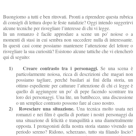
Buongiorno a tutti e ben ritrovati. Pronti a riprendere questa rubrica
di consigli di lettura dopo le feste natalizie? Oggi intendo suggerirvi
alcune tecniche per risvegliare l’interesse di chi vi legge.
In un romanzo è facile approdare a scene un po’ noiose o a
momenti di stasi in cui sembra non succedere nulla di interessante.
In questi casi come possiamo mantenere l’attenzione del lettore o
risvegliare la sua curiosità? Esistono alcune tattiche che vi elencherò
qui di seguito:
1)
Creare contrasto tra i personaggi.
Se una scena è
particolarmente noiosa, ricca di descrizioni che magari non
possiamo tagliare, perché basilari ai fini della storia, un
ottimo espediente per catturare l’attenzione di chi ci legge è
quello di aggiungere un po’ di pepe facendo scontrare tra
loro dei personaggi. Una lite, un battibecco, una discussione
o un semplice contrasto possono fare al caso nostro.
2)
Rovesciare una situazione.
Una tecnica molto usata nei
romanzi e nei film è quella di portare i nostri personaggi da
una situazione di felicità e tranquillità a una diametralmente
opposta. I protagonisti della nostra storia stanno vivendo un
periodo sereno? Ridono, scherzano, tutto sta filando liscio?