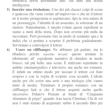
biblioteca dovrà affrontarne altri. Sta tutto alla nostra
intelligenza.
5)
Inserire una rivelazione.
Uno dei più classici colpi di scena
è qualcosa che viene svelato all’improvviso e che né il lettore
né il nostro protagonista si aspettavano; tipo la vera natura di
un personaggio, l’identità di un assassino, la soluzione di un
mistero. Naturalmente, è meglio evitare questi espedienti se
siamo a metà della storia. Dopo non avremo più nulla da
raccontare. Però possiamo fare in modo di seminare qua e là
indizi che ci portino a scoprire il problema gradualmente.
Serviranno a coinvolgere il lettore.
6)
Usare un cliffhanger.
Ne abbiamo già parlato, ma lo
ribadisco perché
repetita iuvant
: questo termine fa
riferimento all’ espediente narrativo
di chiudere in modo
brusco, sul più bello, una scena. È utilizzato soprattutto in
ambito cinematografico e televisivo, ma anche nei romanzi.
È infatti un ottimo modo per lasciare il lettore col fiato
sospeso e con la voglia di scoprire cosa accadrà. L’ideale
anche per chi scrive una serie o una triologia (che vanno
tanto di moda). Terminare il proprio romanzo con un
cliffhanger farà si che il lettore acquisti anche quello
successivo. Fidatevi. Pensate al finale di “Cinquanta
sfumature di grigio” quando Ana lascia Christian. Chi di voi
non è stato tentato di acquistare subito il secondo libro per