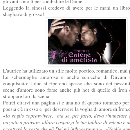
giovani sono lì per soddisfare le Dame...
Leggendo la sinossi credevo di avere per le mani un libro
sbagliavo di grosso!
L'autrice ha utilizzato un stile molto poetico, romantico, mai
Le schermaglie amorose e anche sciocche di Duvain 
conquistato: i due si ripetono spesso che sono dei pessimi
scene d'amore sono forse anche più hot di quelle di Íron 
strappare loro la scena.
Potrei citarvi una pagina sì e una no di questo romanzo per
poesia c'è in esso e per descrivere la voglia di amore di Íron,
Io voglio sopravvivere, ma se, per farlo, devo rinunciare 
«
iniziato a provare, allora cospargi le tue labbra di veleno e i
accetterò la sorte che gli Dei mi infliggeranno.»...«Voglio a