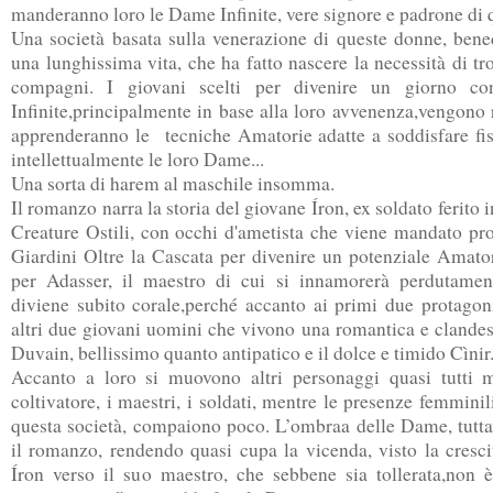
manderanno loro le Dame Infinite, vere signore e padrone di q
Una società basata sulla venerazione di queste donne, bene
una lunghissima vita, che ha fatto nascere la necessità di tr
compagni. I giovani scelti per divenire un giorno co
Infinite,principalmente in base alla loro avvenenza,vengono 
apprenderanno le tecniche Amatorie adatte a soddisfare f
intellettualmente le loro Dame...
Una sorta di harem al maschile insomma.
Il romanzo narra la storia del giovane Íron, ex soldato ferito i
Creature Ostili, con occhi d'ametista che viene mandato pro
Giardini Oltre la Cascata per divenire un potenziale Amato
per Adasser, il maestro di cui si innamorerà perdutame
diviene subito corale,perché accanto ai primi due protagon
altri due giovani uomini che vivono una romantica e clandes
Duvain, bellissimo quanto antipatico e il dolce e timido Cìnir
Accanto a loro si muovono altri personaggi quasi tutti m
coltivatore, i maestri, i soldati, mentre le presenze femminil
questa società, compaiono poco. L’ombraa delle Dame, tuttav
il romanzo, rendendo quasi cupa la vicenda, visto la crescit
Íron verso il suo maestro, che sebbene sia tollerata,non è