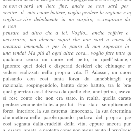
se non ci sarà un lieto fine, anche se non sarà per l
sentire il mio cuore battere, voglio perdere la ragione e ag
voglio...» rise debolmente in un sospiro, «...respirare 
e non
pensare ad altro che a lei. Voglio... anche soffrire e
necessario, ma almeno saprò che non sarà a causa deg
creatura immonda o per la paura di non superare la
una tenda! Ma più di ogni altra cosa... voglio fare tutto q
qualcuno senza un cuore nel petto, in quell’istante, 
ignorare quei dolci e disperati desideri che chiunque av
vedere realizzati nella propria vita. E Adasser, un cuor
pulsando con così tanta forza da annebbiargli ogn
razionale, sospingendolo, battito dopo battito, tra le bra
quel guerriero così diverso da quello che, anni prima, avev
si rese conto che non era stato, in realtà, quella caratter
perdere veramente la testa per lui. Era stato semplicemen
forza interiore, la sua estrema innocenza, la sua determin
che metteva nelle parole quando parlava del proprio pa
così segnata dalla crudeltà della vita, eppure ancora pur
a essere amata e protetta come non aveva avuto il privilegio 