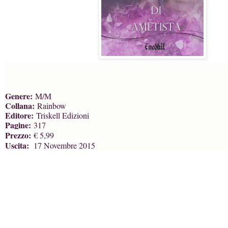
Genere:
M/M
Collana:
Rainbow
Editore:
Triskell Edizioni
Pagine:
317
Prezzo:
€ 5,99
Uscita:
17 Novembre 2015