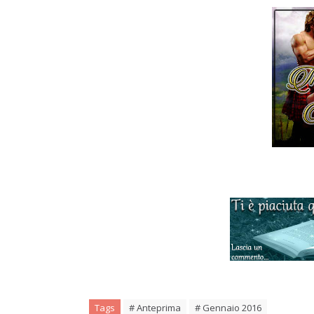
Tags
# Anteprima
# Gennaio 2016