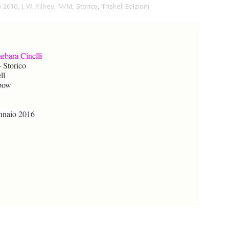
 2016
,
J. W. Kilhey
,
M/M
,
Storico
,
Triskell Edizioni
rbara Cinelli
Storico
ll
bow
naio 2016