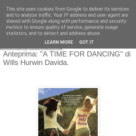
This site uses cookies from Google to deliver its services
and to analyze traffic. Your IP address and user-agent are
shared with Google along with performance and security
metrics to ensure quality of service, generate usage
statistics, and to detect and address abuse.
LEARN MORE
GOT IT
lunedì 11 gennaio 2016
Anteprima: "A TIME FOR DANCING" di
Wills Hurwin Davida.