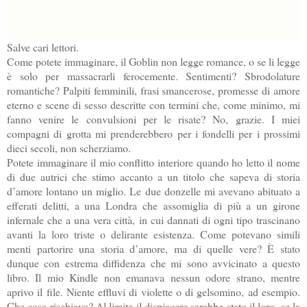
Salve cari lettori.
Come potete immaginare, il Goblin non legge romance, o se li legge
è solo per massacrarli ferocemente. Sentimenti? Sbrodolature
romantiche? Palpiti femminili, frasi smancerose, promesse di amore
eterno e scene di sesso descritte con termini che, come minimo, mi
fanno venire le convulsioni per le risate? No, grazie. I miei
compagni di grotta mi prenderebbero per i fondelli per i prossimi
dieci secoli, non scherziamo.
Potete immaginare il mio conflitto interiore quando ho letto il nome
di due autrici che stimo accanto a un titolo che sapeva di storia
d’amore lontano un miglio. Le due donzelle mi avevano abituato a
efferati delitti, a una Londra che assomiglia di più a un girone
infernale che a una vera città, in cui dannati di ogni tipo trascinano
avanti la loro triste o delirante esistenza. Come potevano simili
menti partorire una storia d’amore, ma di quelle vere? È stato
dunque con estrema diffidenza che mi sono avvicinato a questo
libro. Il mio Kindle non emanava nessun odore strano, mentre
aprivo il file. Niente effluvi di violette o di gelsomino, ad esempio.
Che cosa rischiavo? Al limite il dispiacere sarebbe stato il loro, se la