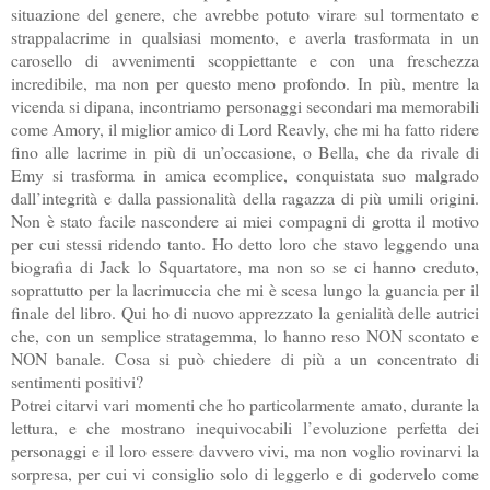
situazione del genere, che avrebbe potuto virare sul tormentato e
strappalacrime in qualsiasi momento, e averla trasformata in un
carosello di avvenimenti scoppiettante e con una freschezza
incredibile, ma non per questo meno profondo. In più, mentre la
vicenda si dipana, incontriamo personaggi secondari ma memorabili
come Amory, il miglior amico di Lord Reavly, che mi ha fatto ridere
fino alle lacrime in più di un’occasione, o Bella, che da rivale di
Emy si trasforma in amica ecomplice, conquistata suo malgrado
dall’integrità e dalla passionalità della ragazza di più umili origini.
Non è stato facile nascondere ai miei compagni di grotta il motivo
per cui stessi ridendo tanto. Ho detto loro che stavo leggendo una
biografia di Jack lo Squartatore, ma non so se ci hanno creduto,
soprattutto per la lacrimuccia che mi è scesa lungo la guancia per il
finale del libro. Qui ho di nuovo apprezzato la genialità delle autrici
che, con un semplice stratagemma, lo hanno reso NON scontato e
NON banale. Cosa si può chiedere di più a un concentrato di
sentimenti positivi?
Potrei citarvi vari momenti che ho particolarmente amato, durante la
lettura, e che mostrano inequivocabili l’evoluzione perfetta dei
personaggi e il loro essere davvero vivi, ma non voglio rovinarvi la
sorpresa, per cui vi consiglio solo di leggerlo e di godervelo come