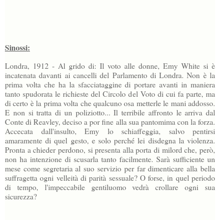
Sinossi:
Londra, 1912 - Al grido di: Il voto alle donne, Emy White si è
incatenata davanti ai cancelli del Parlamento di Londra. Non è la
prima volta che ha la sfacciataggine di portare avanti in maniera
tanto spudorata le richieste del Circolo del Voto di cui fa parte, ma
di certo è la prima volta che qualcuno osa metterle le mani addosso.
E non si tratta di un poliziotto... Il terribile affronto le arriva dal
Conte di Reavley, deciso a por fine alla sua pantomima con la forza.
Accecata dall'insulto, Emy lo schiaffeggia, salvo pentirsi
amaramente di quel gesto, e solo perché lei disdegna la violenza.
Pronta a chieder perdono, si presenta alla porta di milord che, però,
non ha intenzione di scusarla tanto facilmente. Sarà sufficiente un
mese come segretaria al suo servizio per far dimenticare alla bella
suffragetta ogni velleità di parità sessuale? O forse, in quel periodo
di tempo, l'impeccabile gentiluomo vedrà crollare ogni sua
sicurezza?