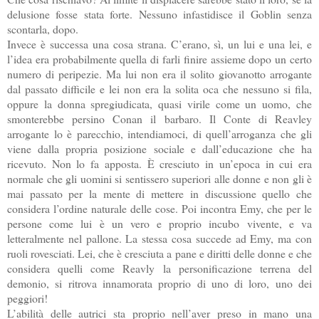
delusione fosse stata forte. Nessuno infastidisce il Goblin senza
scontarla, dopo.
Invece è successa una cosa strana. C’erano, sì, un lui e una lei, e
l’idea era probabilmente quella di farli finire assieme dopo un certo
numero di peripezie. Ma lui non era il solito giovanotto arrogante
dal passato difficile e lei non era la solita oca che nessuno si fila,
oppure la donna spregiudicata, quasi virile come un uomo, che
smonterebbe persino Conan il barbaro. Il Conte di Reavley
arrogante lo è parecchio, intendiamoci, di quell’arroganza che gli
viene dalla propria posizione sociale e dall’educazione che ha
ricevuto. Non lo fa apposta. È cresciuto in un’epoca in cui era
normale che gli uomini si sentissero superiori alle donne e non gli è
mai passato per la mente di mettere in discussione quello che
considera l’ordine naturale delle cose. Poi incontra Emy, che per le
persone come lui è un vero e proprio incubo vivente, e va
letteralmente nel pallone. La stessa cosa succede ad Emy, ma con
ruoli rovesciati. Lei, che è cresciuta a pane e diritti delle donne e che
considera quelli come Reavly la personificazione terrena del
demonio, si ritrova innamorata proprio di uno di loro, uno dei
peggiori!
L’abilità delle autrici sta proprio nell’aver preso in mano una