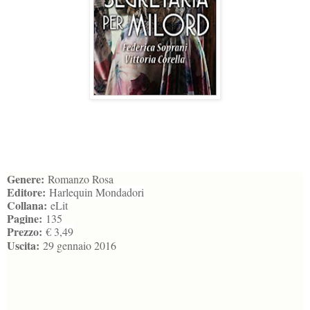
Genere:
Romanzo Rosa
Editore:
Harlequin Mondadori
Collana:
eLit
Pagine:
135
Prezzo:
€ 3,49
Uscita:
29 gennaio 2016