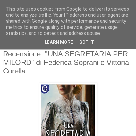
This site uses cookies from Google to deliver its services
and to analyze traffic. Your IP address and user-agent are
shared with Google along with performance and security
metrics to ensure quality of service, generate usage
statistics, and to detect and address abuse.
LEARN MORE
GOT IT
mercoledì 9 marzo 2016
Recensione: "UNA SEGRETARIA PER
MILORD" di Federica Soprani e Vittoria
Corella.