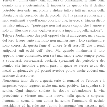
quanto forte e determinata. È impaurita da quello che il destino
potrebbe riservarle, ma pronta a sfidare tutto e tutti nel nome della
libertà che sta cercando sin da piccola. Sarà la prima a confessare i
suoi sentimenti a quell’uomo cocciuto che, invece, si trincea dietro
un falso miraggio: “purtroppo non hai ancora capito che l’amore è
solo un’ illusione e non voglio essere io a impartirti quella lezione”.
Tehya e Jordan sono due poli opposti che si attraggono, ma a causa
del loro lavoro tanto rischioso non manifestano i loro sentimenti e
sono corrosi da questa fame d’ amore (e di sesso!!!) che li rendi
antipatici agli occhi dell’ altro. Ma quando finalmente il loro
appetito viene consumato, non sarà mai sazio e sono sempre pronti
a strusciarsi, accarezzarsi, baciarsi, sprezzanti del pericolo e del
nemico che incombe a pochi passi, il quale se avesse avuto dei
mezzi di spionaggio più potenti avrebbe potuto anche godersi una
sessione di sesso live.
Nonostante tutto, dietro a questa serie di romanzi tra l’erotico e il
suspense, voglio leggerci anche una nota positiva. La squadra si è
sciolta. Ogni singolo soldato ha dovuto abbandonare la vita
precedente e viverne una tutta nuova, nella quale, a sorpresa,
l’entrata in scena di una donna ha sciolto l’armatura di acciaio
inossidabile ed ha ridestato l’uomo innamorato ben nascosto agli