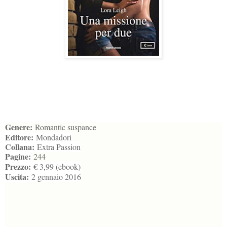
Genere:
Romantic suspance
Editore:
Mondadori
Collana:
Extra Passion
Pagine:
244
Prezzo:
€ 3,99 (ebook)
Uscita:
2 gennaio 2016