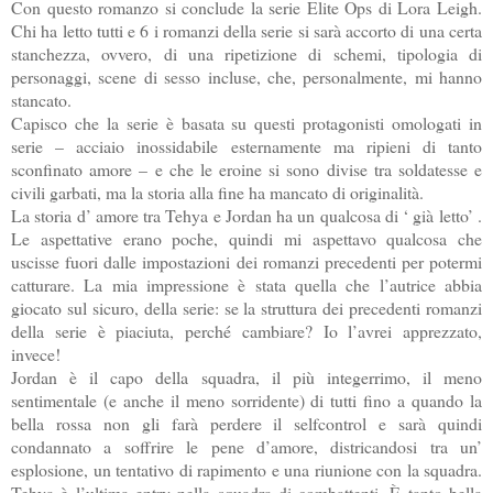
Con questo romanzo si conclude la serie Elite Ops di Lora Leigh.
Chi ha letto tutti e 6 i romanzi della serie si sarà accorto di una certa
stanchezza, ovvero, di una ripetizione di schemi, tipologia di
personaggi, scene di sesso incluse, che, personalmente, mi hanno
stancato.
Capisco che la serie è basata su questi protagonisti omologati in
serie – acciaio inossidabile esternamente ma ripieni di tanto
sconfinato amore – e che le eroine si sono divise tra soldatesse e
civili garbati, ma la storia alla fine ha mancato di originalità.
La storia d’ amore tra Tehya e Jordan ha un qualcosa di ‘ già letto’ .
Le aspettative erano poche, quindi mi aspettavo qualcosa che
uscisse fuori dalle impostazioni dei romanzi precedenti per potermi
catturare. La mia impressione è stata quella che l’autrice abbia
giocato sul sicuro, della serie: se la struttura dei precedenti romanzi
della serie è piaciuta, perché cambiare? Io l’avrei apprezzato,
invece!
Jordan è il capo della squadra, il più integerrimo, il meno
sentimentale (e anche il meno sorridente) di tutti fino a quando la
bella rossa non gli farà perdere il selfcontrol e sarà quindi
condannato a soffrire le pene d’amore, districandosi tra un’
esplosione, un tentativo di rapimento e una riunione con la squadra.
Tehya è l’ultima entry nella squadra di combattenti. È tanto bella