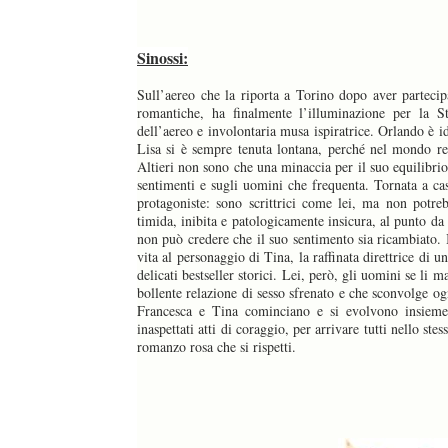
Sinossi:
Sull’aereo che la riporta a Torino dopo aver partecip
romantiche, ha finalmente l’illuminazione per la 
dell’aereo e involontaria musa ispiratrice. Orlando è 
Lisa si è sempre tenuta lontana, perché nel mondo rea
Altieri non sono che una minaccia per il suo equilibrio,
sentimenti e sugli uomini che frequenta. Tornata a ca
protagoniste: sono scrittrici come lei, ma non potre
timida, inibita e patologicamente insicura, al punto da
non può credere che il suo sentimento sia ricambiato. I
vita al personaggio di Tina, la raffinata direttrice d
delicati bestseller storici. Lei, però, gli uomini se li 
bollente relazione di sesso sfrenato e che sconvolge ogn
Francesca e Tina cominciano e si evolvono insieme, 
inaspettati atti di coraggio, per arrivare tutti nello st
romanzo rosa che si rispetti.