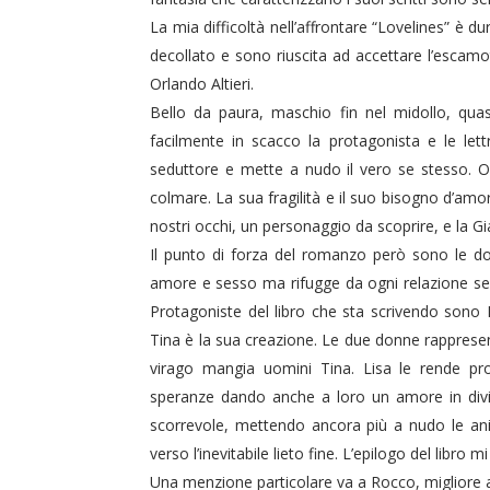
La mia difficoltà nell’affrontare “Lovelines” è d
decollato e sono riuscita ad accettare l’escamo
Orlando Altieri.
Bello da paura, maschio fin nel midollo, quasi
facilmente in scacco la protagonista e le let
seduttore e mette a nudo il vero se stesso. O
colmare. La sua fragilità e il suo bisogno d’a
nostri occhi, un personaggio da scoprire, e la G
Il punto di forza del romanzo però sono le do
duso/#sthash.Y3EQJmde.dpuf
duso/#sthash.Y3EQJmde.dpuf
duso/#sthash.Y3EQJmde.dpuf
duso/#sthash.Y3EQJmde.dpuf
duso/#sthash.Y3EQJmde.dpuf
amore e sesso ma rifugge da ogni relazione seri
Protagoniste del libro che sta scrivendo sono 
Tina è la sua creazione. Le due donne rappresent
virago mangia uomini Tina. Lisa le rende pro
speranze dando anche a loro un amore in divis
scorrevole, mettendo ancora più a nudo le ani
verso l’inevitabile lieto fine. L’epilogo del libro
Una menzione particolare va a Rocco, migliore am