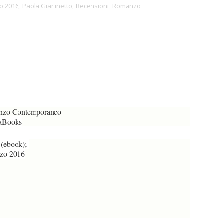
o 2016
,
Paola Gianinetto
,
Recensioni
,
Romanzo
zo Contemporaneo
Books
 (ebook);
zo 2016