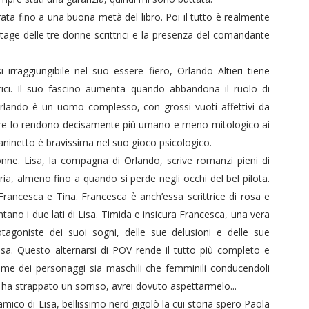
urata fino a una buona metà del libro. Poi il tutto è realmente
tage delle tre donne scrittrici e la presenza del comandante
 irraggiungibile nel suo essere fiero, Orlando Altieri tiene
trici. Il suo fascino aumenta quando abbandona il ruolo di
rlando è un uomo complesso, con grossi vuoti affettivi da
more lo rendono decisamente più umano e meno mitologico ai
ianinetto è bravissima nel suo gioco psicologico.
nne. Lisa, la compagna di Orlando, scrive romanzi pieni di
a, almeno fino a quando si perde negli occhi del bel pilota.
Francesca e Tina. Francesca è anch’essa scrittrice di rosa e
ano i due lati di Lisa. Timida e insicura Francesca, una vera
tagoniste dei suoi sogni, delle sue delusioni e delle sue
a. Questo alternarsi di POV rende il tutto più completo e
me dei personaggi sia maschili che femminili conducendoli
 mi ha strappato un sorriso, avrei dovuto aspettarmelo...
ico di Lisa, bellissimo nerd gigolò la cui storia spero Paola