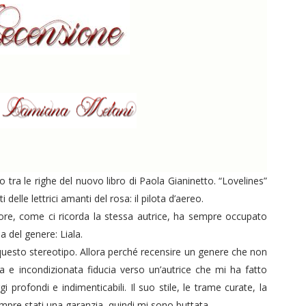
tra le righe del nuovo libro di Paola Gianinetto. “Lovelines”
elle lettrici amanti del rosa: il pilota d’aereo.
viatore, come ci ricorda la stessa autrice, ha sempre occupato
na del genere: Liala.
uesto stereotipo. Allora perché recensire un genere che non
 e incondizionata fiducia verso un’autrice che mi ha fatto
profondi e indimenticabili. Il suo stile, le trame curate, la
sempre stati una garanzia, quindi mi sono buttata.