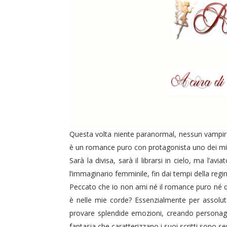
Questa volta niente paranormal, nessun vampiro 
è un romance puro con protagonista uno dei miti d
Sarà la divisa, sarà il librarsi in cielo, ma l’a
l’immaginario femminile, fin dai tempi della regi
Peccato che io non ami né il romance puro né q
è nelle mie corde? Essenzialmente per assoluta
provare splendide emozioni, creando personaggi 
fantasia che caratterizzano i suoi scritti sono 