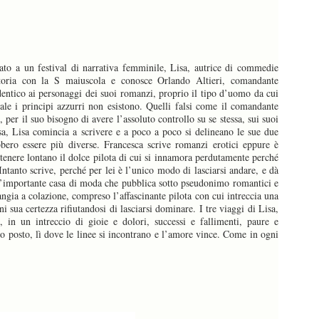
ato a un festival di narrativa femminile, Lisa, autrice di commedie
Storia con la S maiuscola e conosce Orlando Altieri, comandante
identico ai personaggi dei suoi romanzi, proprio il tipo d’uomo da cui
le i principi azzurri non esistono. Quelli falsi come il comandante
 per il suo bisogno di avere l’assoluto controllo su se stessa, sui suoi
sa, Lisa comincia a scrivere e a poco a poco si delineano le sue due
bbero essere più diverse. Francesca scrive romanzi erotici eppure è
 tenere lontano il dolce pilota di cui si innamora perdutamente perché
ntanto scrive, perché per lei è l’unico modo di lasciarsi andare, e dà
i un’importante casa di moda che pubblica sotto pseudonimo romantici e
mangia a colazione, compreso l’affascinante pilota con cui intreccia una
i sua certezza rifiutandosi di lasciarsi dominare. I tre viaggi di Lisa,
in un intreccio di gioie e dolori, successi e fallimenti, paure e
esso posto, lì dove le linee si incontrano e l’amore vince. Come in ogni