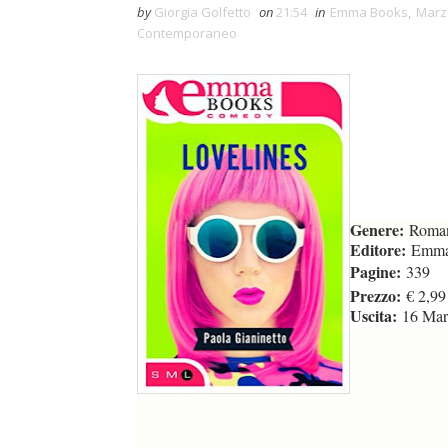
by
Giorgia Golfetto
on
21:54
in
Emma Books
,
Marz
Contemporaneo
Genere:
Roman
Editore:
Emma
Pagine:
339
Prezzo:
€ 2,99
Uscita:
16 Mar