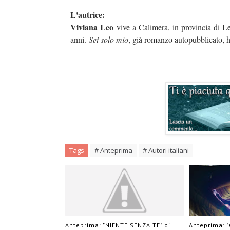
L'autrice:
Viviana Leo
vive a Calimera, in provincia di Lecc
anni.
Sei solo mio
, già romanzo autopubblicato, h
Tags
# Anteprima
# Autori italiani
Anteprima: "NIENTE SENZA TE" di
Anteprima: 