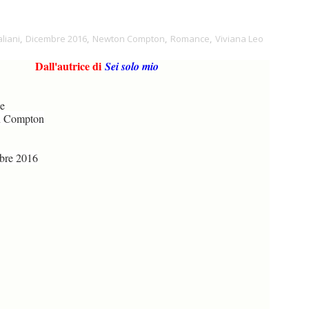
aliani
,
Dicembre 2016
,
Newton Compton
,
Romance
,
Viviana Leo
Dall'autrice di
Sei solo mio
e
 Compton
re 2016