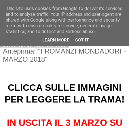
This site uses cookies from Google to deliver its services
and to analyze traffic. Your IP address and user-agent are
shared with Google along with performance and security
metrics to ensure quality of service, generate usage
statistics, and to detect and address abuse.
LEARN MORE
GOT IT
mercoledì 28 febbraio 2018
Anteprima: "I ROMANZI MONDADORI -
MARZO 2018"
CLICCA SULLE IMMAGINI
PER LEGGERE LA TRAMA!
IN USCITA IL 3 MARZO SU