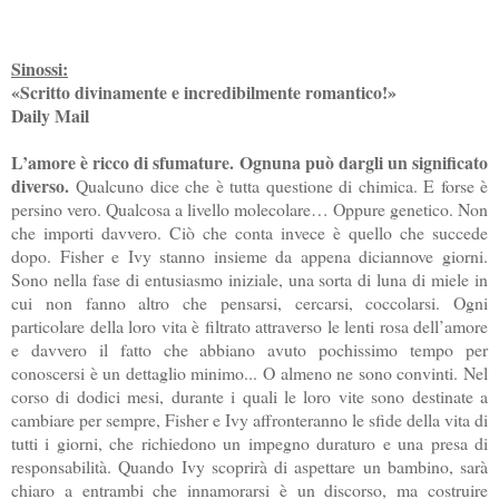
Sinossi:
«Scritto divinamente e incredibilmente romantico!»
Daily Mail
L’amore è ricco di sfumature. Ognuna può dargli un significato
diverso.
Qualcuno dice che è tutta questione di chimica. E forse è
persino vero. Qualcosa a livello molecolare… Oppure genetico. Non
che importi davvero. Ciò che conta invece è quello che succede
dopo. Fisher e Ivy stanno insieme da appena diciannove giorni.
Sono nella fase di entusiasmo iniziale, una sorta di luna di miele in
cui non fanno altro che pensarsi, cercarsi, coccolarsi. Ogni
particolare della loro vita è filtrato attraverso le lenti rosa dell’amore
e davvero il fatto che abbiano avuto pochissimo tempo per
conoscersi è un dettaglio minimo... O almeno ne sono convinti. Nel
corso di dodici mesi, durante i quali le loro vite sono destinate a
cambiare per sempre, Fisher e Ivy affronteranno le sfide della vita di
tutti i giorni, che richiedono un impegno duraturo e una presa di
responsabilità. Quando Ivy scoprirà di aspettare un bambino, sarà
chiaro a entrambi che innamorarsi è un discorso, ma costruire