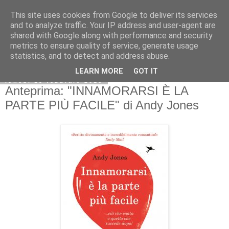
This site uses cookies from Google to deliver its services
and to analyze traffic. Your IP address and user-agent are
shared with Google along with performance and security
metrics to ensure quality of service, generate usage
statistics, and to detect and address abuse.
LEARN MORE
GOT IT
lunedì 19 febbraio 2018
Anteprima: "INNAMORARSI È LA
PARTE PIÙ FACILE" di Andy Jones