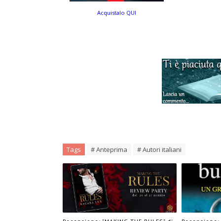
Acquistalo QUI
Tags
# Anteprima
# Autori italiani