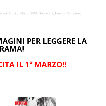
aliani
,
Erotico
,
Marzo 2018
,
New Adult
,
Newton Compton
,
MAGINI PER LEGGERE LA
RAMA!
ITA IL 1° MARZO!!