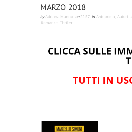
MARZO 2018
by
Adriana Munno
on
22:57
in
Anteprima
,
Autori it
Romance
,
Thriller
CLICCA SULLE IM
T
TUTTI IN USC